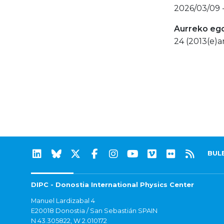
2026/03/09 
Aurreko eg
24 (2013(e)a
BUL
DIPC - Donostia International Physics Center
Manuel Lardizabal 4
E20018 Donostia / San Sebastián SPAIN
N 43.305822, W 2.010172