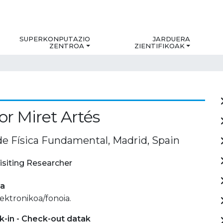
SUPERKONPUTAZIO
JARDUERA
ZENTROA
ZIENTIFIKOAK
or Miret Artés
 de Física Fundamental, Madrid, Spain
isiting Researcher
ia
lektronikoa/fonoia.
-in - Check-out datak