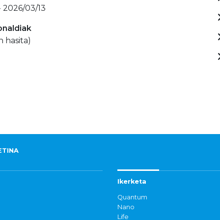
- 2026/03/13
onaldiak
n hasita)
ETINA
Ikerketa
Quantum
Nano
Life