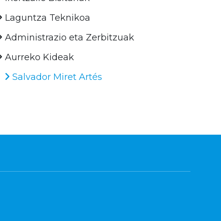
Laguntza Teknikoa
Administrazio eta Zerbitzuak
Aurreko Kideak
Salvador Miret Artés