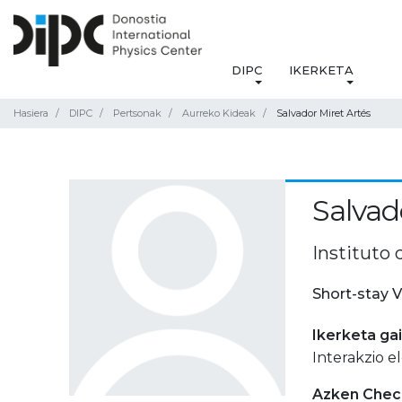
DIPC
IKERKETA
Hasiera
DIPC
Pertsonak
Aurreko Kideak
Salvador Miret Artés
Salvad
Instituto
Short-stay V
Ikerketa ga
Interakzio e
Azken Check