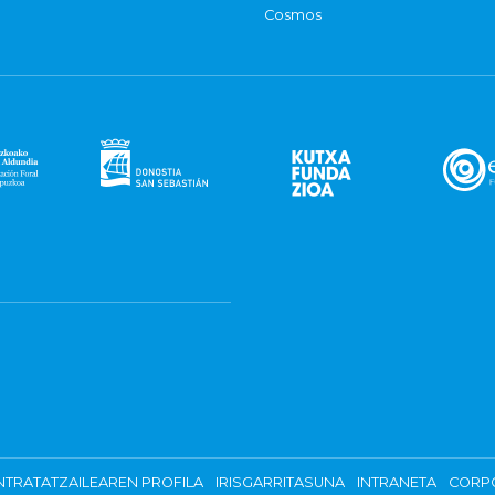
Cosmos
TRATATZAILEAREN PROFILA
IRISGARRITASUNA
INTRANETA
CORP