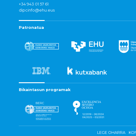
+34 943 01 57 61
dipcinfo@ehu.eus
Patronatua
Bikaintasun programak
LEGE OHARRA
KON