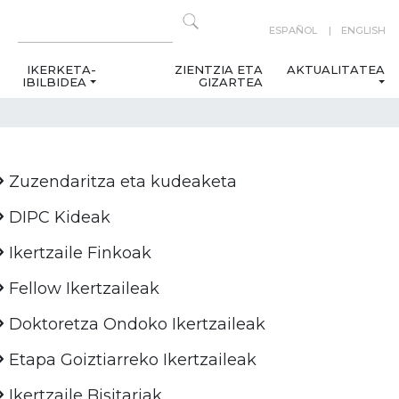
ESPAÑOL
ENGLISH
IKERKETA-
ZIENTZIA ETA
AKTUALITATEA
IBILBIDEA
GIZARTEA
Zuzendaritza eta kudeaketa
DIPC Kideak
Ikertzaile Finkoak
Fellow Ikertzaileak
Doktoretza Ondoko Ikertzaileak
Etapa Goiztiarreko Ikertzaileak
Ikertzaile Bisitariak