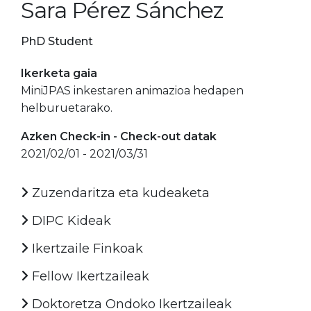
Sara Pérez Sánchez
PhD Student
Ikerketa gaia
MiniJPAS inkestaren animazioa hedapen
helburuetarako.
Azken Check-in - Check-out datak
2021/02/01 - 2021/03/31
Zuzendaritza eta kudeaketa
DIPC Kideak
Ikertzaile Finkoak
Fellow Ikertzaileak
Doktoretza Ondoko Ikertzaileak