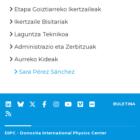
Etapa Goiztiarreko Ikertzaileak
Ikertzaile Bisitariak
Laguntza Teknikoa
Administrazio eta Zerbitzuak
Aurreko Kideak
Sara Pérez Sánchez
BULETINA
DIPC - Donostia International Physics Center