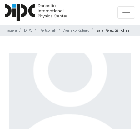
Hasiera
DIPC
Pertsonak
Aurreko Kideak
Sara Pérez Sánchez