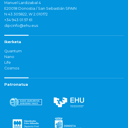
Manuel Lardizabal 4
E20018 Donostia / San Sebastián SPAIN
N 43.305822, W 2.010172
+34 943 01 57 61
dipcinfo@ehu.eus
Ikerketa
Quantum
Nano
Life
Cosmos
Patronatua