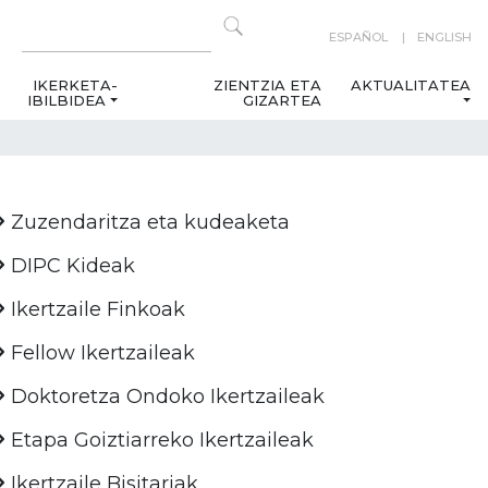
ESPAÑOL
ENGLISH
IKERKETA-
ZIENTZIA ETA
AKTUALITATEA
IBILBIDEA
GIZARTEA
Zuzendaritza eta kudeaketa
DIPC Kideak
Ikertzaile Finkoak
Fellow Ikertzaileak
Doktoretza Ondoko Ikertzaileak
Etapa Goiztiarreko Ikertzaileak
Ikertzaile Bisitariak