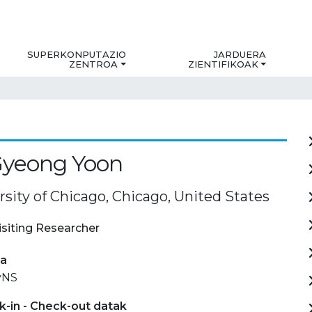
SUPERKONPUTAZIO
JARDUERA
ZENTROA
ZIENTIFIKOAK
Gyeong Yoon
sity of Chicago, Chicago, United States
isiting Researcher
ia
vNS
-in - Check-out datak