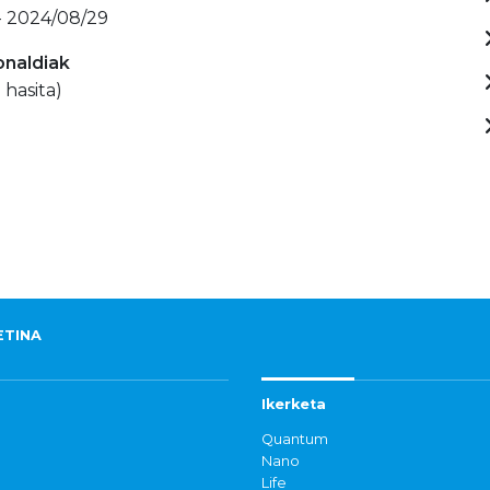
- 2024/08/29
onaldiak
 hasita)
ETINA
Ikerketa
Quantum
Nano
Life