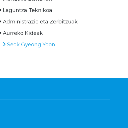
Laguntza Teknikoa
Administrazio eta Zerbitzuak
Aurreko Kideak
Seok Gyeong Yoon