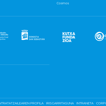
Cosmos
TRATATZAILEAREN PROFILA
IRISGARRITASUNA
INTRANETA
CORP