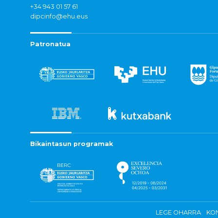
+34 943 01 57 61
dipcinfo@ehu.eus
Patronatua
Bikaintasun programak
LEGE OHARRA
KON