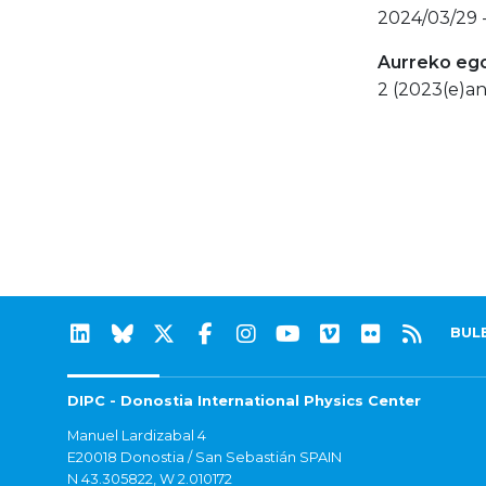
2024/03/29 
Aurreko eg
2 (2023(e)an
BUL
DIPC - Donostia International Physics Center
Manuel Lardizabal 4
E20018 Donostia / San Sebastián SPAIN
N 43.305822, W 2.010172