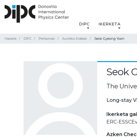
DIPC
IKERKETA
Hasiera
DIPC
Pertsonak
Aurreko Kideak
Seok Gyeong Yoon
Seok 
The Univer
Long-stay V
Ikerketa ga
ERC-ESSCE
Azken Check