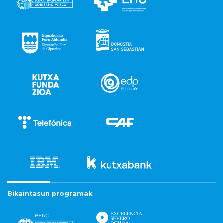
Bikaintasun programak