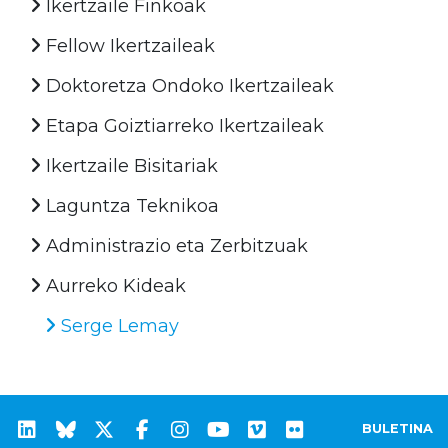
Ikertzaile Finkoak
Fellow Ikertzaileak
Doktoretza Ondoko Ikertzaileak
Etapa Goiztiarreko Ikertzaileak
Ikertzaile Bisitariak
Laguntza Teknikoa
Administrazio eta Zerbitzuak
Aurreko Kideak
Serge Lemay
BULETINA