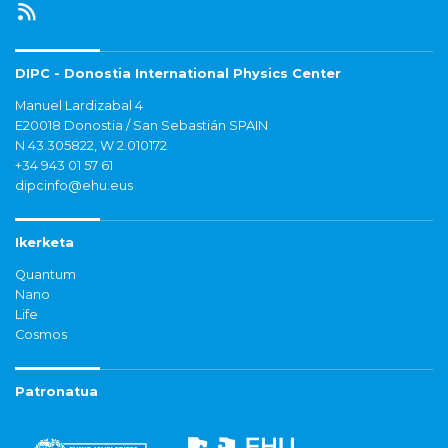
DIPC - Donostia International Physics Center
Manuel Lardizabal 4
E20018 Donostia / San Sebastián SPAIN
N 43.305822, W 2.010172
+34 943 01 57 61
dipcinfo@ehu.eus
Ikerketa
Quantum
Nano
Life
Cosmos
Patronatua