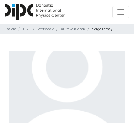
Hasiera
DIPC
Pertsonak
Aurreko Kideak
Serge Lemay