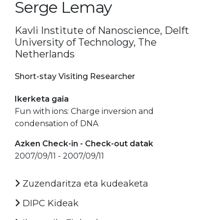
Serge Lemay
Kavli Institute of Nanoscience, Delft
University of Technology, The
Netherlands
Short-stay Visiting Researcher
Ikerketa gaia
Fun with ions: Charge inversion and
condensation of DNA
Azken Check-in - Check-out datak
2007/09/11 - 2007/09/11
Zuzendaritza eta kudeaketa
DIPC Kideak