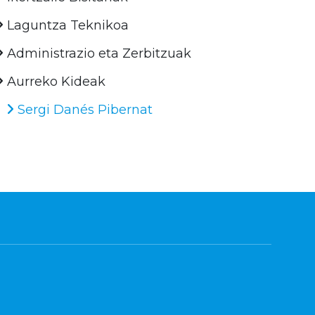
Laguntza Teknikoa
Administrazio eta Zerbitzuak
Aurreko Kideak
Sergi Danés Pibernat