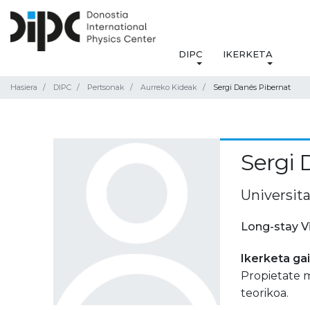
DIPC
IKERKETA
Hasiera
DIPC
Pertsonak
Aurreko Kideak
Sergi Danés Pibernat
Sergi 
Universita
Long-stay V
Ikerketa ga
Propietate 
teorikoa.