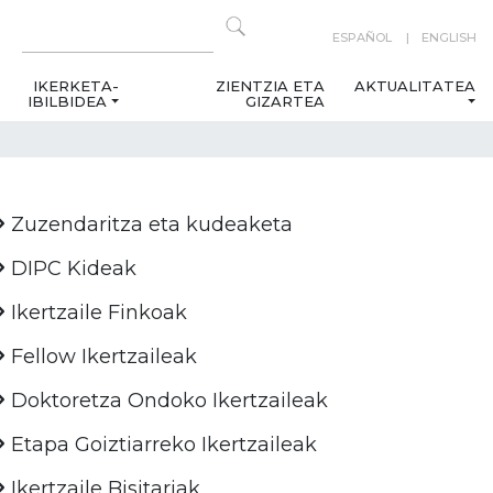
ESPAÑOL
ENGLISH
IKERKETA-
ZIENTZIA ETA
AKTUALITATEA
IBILBIDEA
GIZARTEA
Zuzendaritza eta kudeaketa
DIPC Kideak
Ikertzaile Finkoak
Fellow Ikertzaileak
Doktoretza Ondoko Ikertzaileak
Etapa Goiztiarreko Ikertzaileak
Ikertzaile Bisitariak