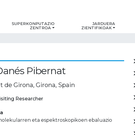
SUPERKONPUTAZIO
JARDUERA
ZENTROA
ZIENTIFIKOAK
Danés Pibernat
t de Girona, Girona, Spain
isiting Researcher
ia
molekularren eta espektroskopikoen ebaluazio