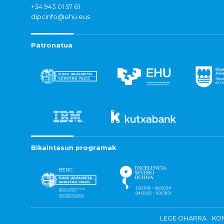
+34 943 01 57 61
dipcinfo@ehu.eus
Patronatua
Bikaintasun programak
LEGE OHARRA
KON