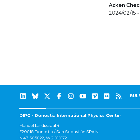
Azken Check
2024/02/15 -
BUL
DIPC - Donostia International Physics Center
Manuel Lardizabal 4
E20018 Donostia / San Sebastián SPAIN
N 43.305822, W 2.010172