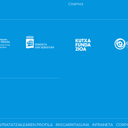
Cosmos
TRATATZAILEAREN PROFILA
IRISGARRITASUNA
INTRANETA
CORP