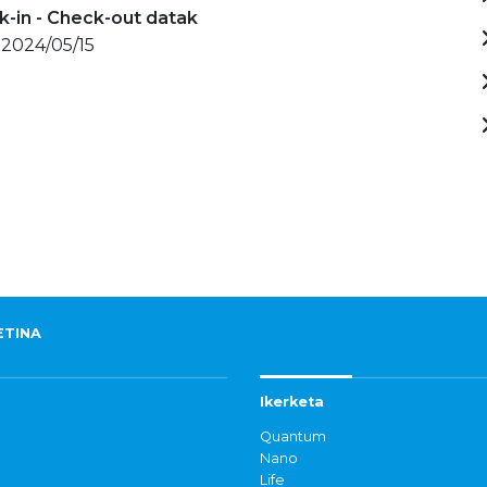
-in - Check-out datak
 2024/05/15
ETINA
Ikerketa
Quantum
Nano
Life