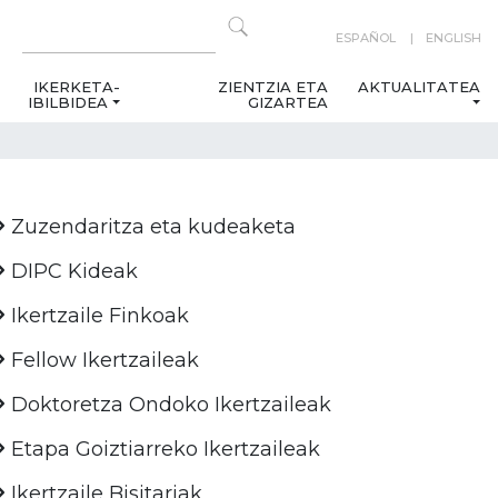
ESPAÑOL
ENGLISH
IKERKETA-
ZIENTZIA ETA
AKTUALITATEA
IBILBIDEA
GIZARTEA
Zuzendaritza eta kudeaketa
DIPC Kideak
Ikertzaile Finkoak
Fellow Ikertzaileak
Doktoretza Ondoko Ikertzaileak
Etapa Goiztiarreko Ikertzaileak
Ikertzaile Bisitariak