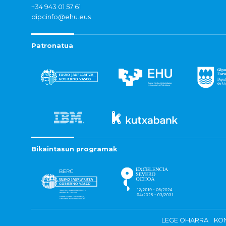
+34 943 01 57 61
dipcinfo@ehu.eus
Patronatua
Bikaintasun programak
LEGE OHARRA
KON