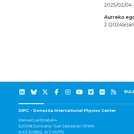
2025/02/04 
Aurreko eg
2 (2024(e)an
BUL
DIPC - Donostia International Physics Center
Manuel Lardizabal 4
E20018 Donostia / San Sebastián SPAIN
N 43.305822, W 2.010172