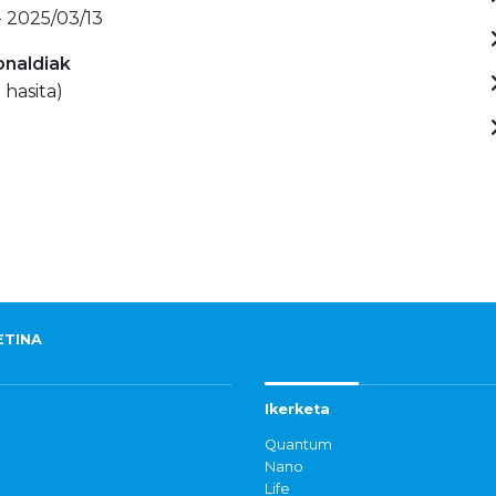
- 2025/03/13
onaldiak
 hasita)
ETINA
Ikerketa
Quantum
Nano
Life