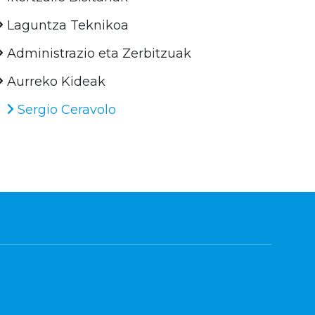
Laguntza Teknikoa
Administrazio eta Zerbitzuak
Aurreko Kideak
Sergio Ceravolo