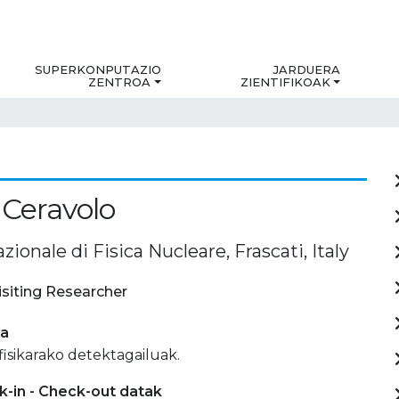
SUPERKONPUTAZIO
JARDUERA
ZENTROA
ZIENTIFIKOAK
 Ceravolo
azionale di Fisica Nucleare, Frascati, Italy
isiting Researcher
ia
isikarako detektagailuak.
-in - Check-out datak