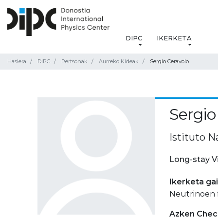
DIPC
IKERKETA
Hasiera
DIPC
Pertsonak
Aurreko Kideak
Sergio Ceravolo
Sergio
Istituto N
Long-stay V
Ikerketa ga
Neutrinoen f
Azken Check