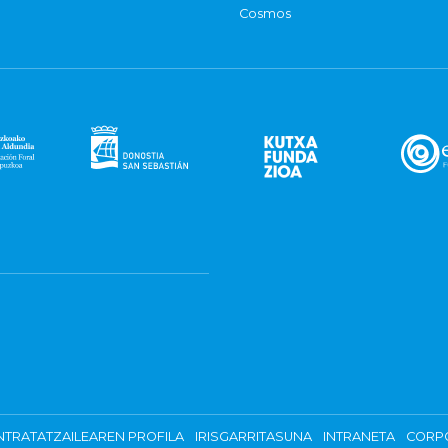
Cosmos
TRATATZAILEAREN PROFILA
IRISGARRITASUNA
INTRANETA
CORP