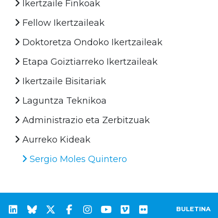
Ikertzaile Finkoak
Fellow Ikertzaileak
Doktoretza Ondoko Ikertzaileak
Etapa Goiztiarreko Ikertzaileak
Ikertzaile Bisitariak
Laguntza Teknikoa
Administrazio eta Zerbitzuak
Aurreko Kideak
Sergio Moles Quintero
BULETINA