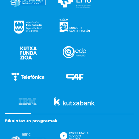
Bikaintasun programak