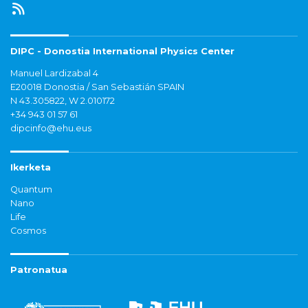
DIPC - Donostia International Physics Center
Manuel Lardizabal 4
E20018 Donostia / San Sebastián SPAIN
N 43.305822, W 2.010172
+34 943 01 57 61
dipcinfo@ehu.eus
Ikerketa
Quantum
Nano
Life
Cosmos
Patronatua