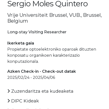
Sergio Moles Quintero
Vrije Universiteit Brussel, VUB., Brussel,
Belgium
Long-stay Visiting Researcher
Ikerketa gaia
Propietate optoelektroniko oparoak dituzten
konposatu organikoen karakterizazio
konputazionala.
Azken Check-in - Check-out datak
2025/02/24 - 2025/04/06
Zuzendaritza eta kudeaketa
DIPC Kideak