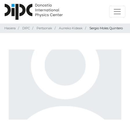
Hasiera
DIPC
Pertsonak
Aurreko Kideak
Sergio Moles Quintero