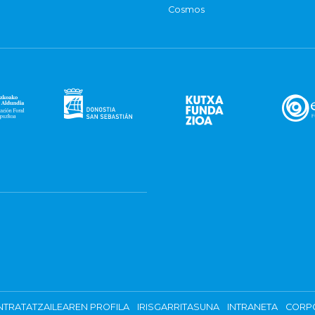
Cosmos
TRATATZAILEAREN PROFILA
IRISGARRITASUNA
INTRANETA
CORP