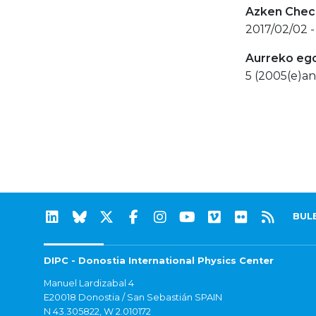
Azken Check
2017/02/02 -
Aurreko eg
5 (2005(e)an
BUL
DIPC - Donostia International Physics Center
Manuel Lardizabal 4
E20018 Donostia / San Sebastián SPAIN
N 43.305822, W 2.010172