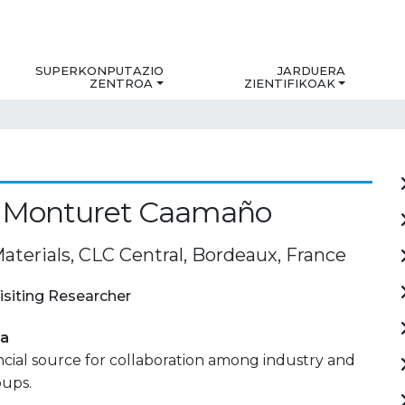
SUPERKONPUTAZIO
JARDUERA
ZENTROA
ZIENTIFIKOAK
o Monturet Caamaño
aterials, CLC Central, Bordeaux, France
isiting Researcher
ia
ancial source for collaboration among industry and
oups.