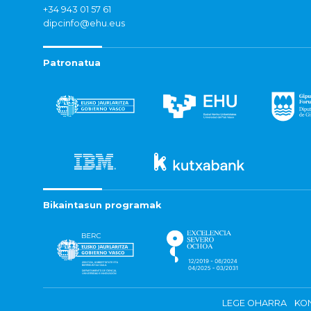
+34 943 01 57 61
dipcinfo@ehu.eus
Patronatua
Bikaintasun programak
LEGE OHARRA
KON