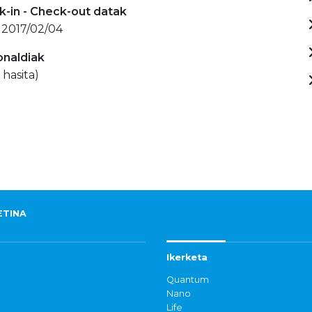
-in - Check-out datak
 2017/02/04
onaldiak
 hasita)
ETINA
Ikerketa
Quantum
Nano
Life