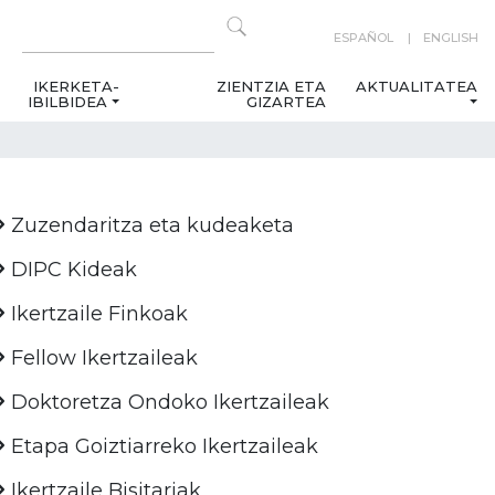
ESPAÑOL
ENGLISH
IKERKETA-
ZIENTZIA ETA
AKTUALITATEA
IBILBIDEA
GIZARTEA
Zuzendaritza eta kudeaketa
DIPC Kideak
Ikertzaile Finkoak
Fellow Ikertzaileak
Doktoretza Ondoko Ikertzaileak
Etapa Goiztiarreko Ikertzaileak
Ikertzaile Bisitariak