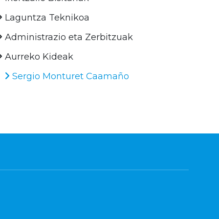
Laguntza Teknikoa
Administrazio eta Zerbitzuak
Aurreko Kideak
Sergio Monturet Caamaño