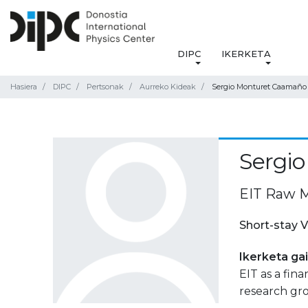
DIPC
IKERKETA
Hasiera
DIPC
Pertsonak
Aurreko Kideak
Sergio Monturet Caamaño
Sergi
EIT Raw M
Short-stay V
Ikerketa ga
EIT as a fin
research gr