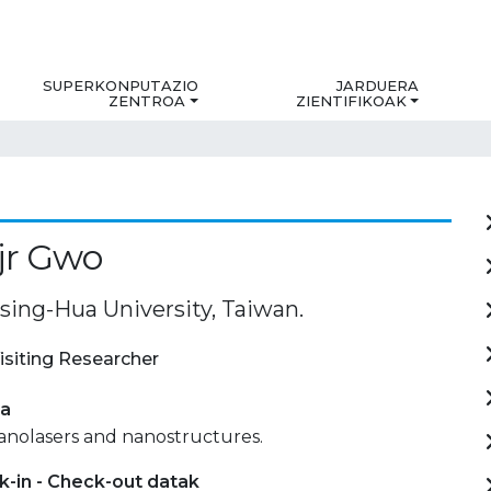
SUPERKONPUTAZIO
JARDUERA
ZENTROA
ZIENTIFIKOAK
jr Gwo
sing-Hua University, Taiwan.
isiting Researcher
ia
anolasers and nanostructures.
-in - Check-out datak