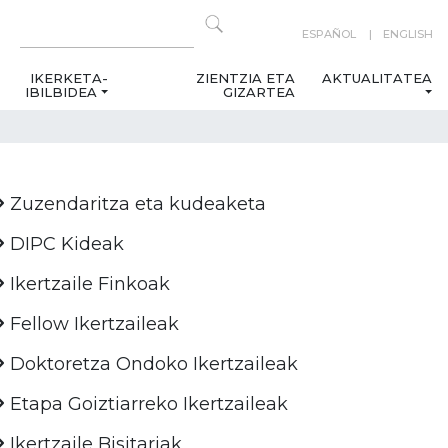
ESPAÑOL
ENGLISH
IKERKETA-
ZIENTZIA ETA
AKTUALITATEA
IBILBIDEA
GIZARTEA
Zuzendaritza eta kudeaketa
DIPC Kideak
Ikertzaile Finkoak
Fellow Ikertzaileak
Doktoretza Ondoko Ikertzaileak
Etapa Goiztiarreko Ikertzaileak
Ikertzaile Bisitariak