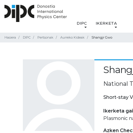
DIPC
IKERKETA
Hasiera
DIPC
Pertsonak
Aurreko Kideak
Shangjr Gwo
Shang
National T
Short-stay V
Ikerketa ga
Plasmonic n
Azken Check