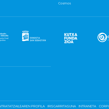
Cosmos
TRATATZAILEAREN PROFILA
IRISGARRITASUNA
INTRANETA
CORP