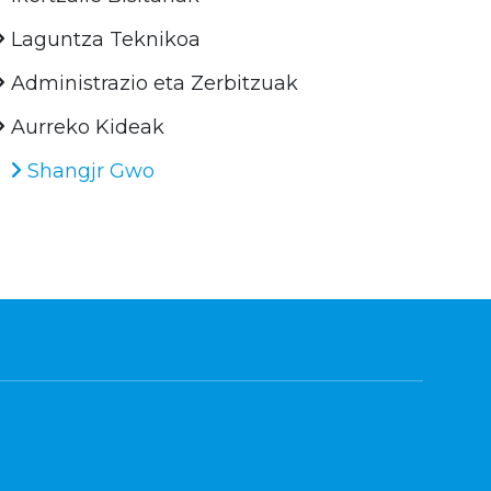
Laguntza Teknikoa
Administrazio eta Zerbitzuak
Aurreko Kideak
Shangjr Gwo