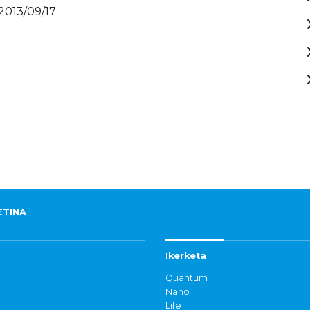
 2013/09/17
ETINA
Ikerketa
Quantum
Nano
Life