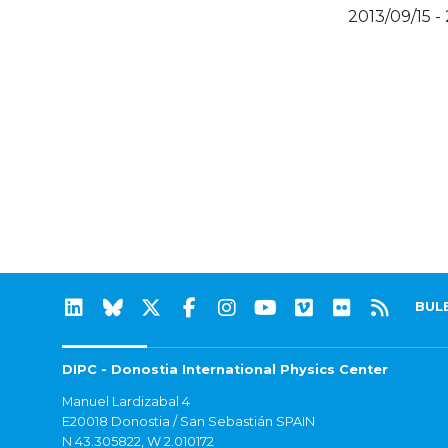
2013/09/15 -
BUL
DIPC - Donostia International Physics Center
Manuel Lardizabal 4
E20018 Donostia / San Sebastián SPAIN
N 43.305822, W 2.010172