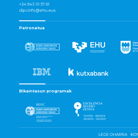
+34 943 01 57 61
dipcinfo@ehu.eus
Patronatua
Bikaintasun programak
LEGE OHARRA
KON