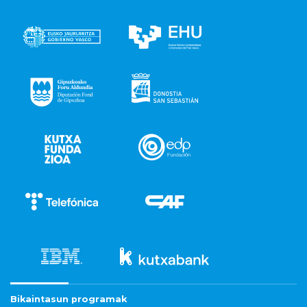
Bikaintasun programak