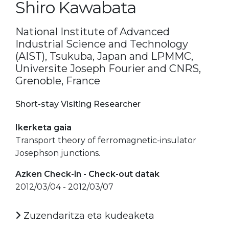
Shiro Kawabata
National Institute of Advanced
Industrial Science and Technology
(AIST), Tsukuba, Japan and LPMMC,
Universite Joseph Fourier and CNRS,
Grenoble, France
Short-stay Visiting Researcher
Ikerketa gaia
Transport theory of ferromagnetic-insulator
Josephson junctions.
Azken Check-in - Check-out datak
2012/03/04 - 2012/03/07
Zuzendaritza eta kudeaketa