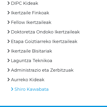
DIPC Kideak
Ikertzaile Finkoak
Fellow Ikertzaileak
Doktoretza Ondoko Ikertzaileak
Etapa Goiztiarreko Ikertzaileak
Ikertzaile Bisitariak
Laguntza Teknikoa
Administrazio eta Zerbitzuak
Aurreko Kideak
Shiro Kawabata