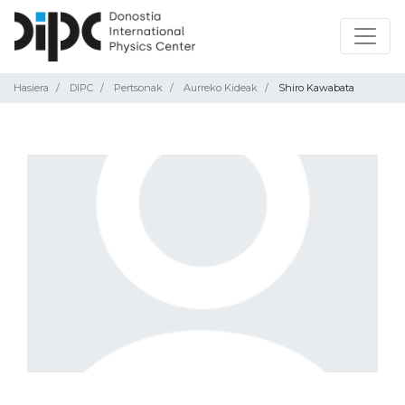
Hasiera
DIPC
Pertsonak
Aurreko Kideak
Shiro Kawabata