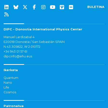
BULETINA
DIPC - Donostia International Physics Center
Manuel Lardizabal 4
E20018 Donostia / San Sebastián SPAIN
N 43.305822, W 2.010172
+34 943 01 57 61
dipcinfo@ehu.eus
Ikerketa
Quantum
Nano
Life
Cosmos
Patronatua