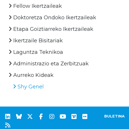
Fellow Ikertzaileak
Doktoretza Ondoko Ikertzaileak
Etapa Goiztiarreko Ikertzaileak
Ikertzaile Bisitariak
Laguntza Teknikoa
Administrazio eta Zerbitzuak
Aurreko Kideak
Shy Genel
BULETINA