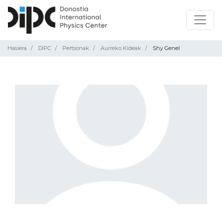
Hasiera
DIPC
Pertsonak
Aurreko Kideak
Shy Genel