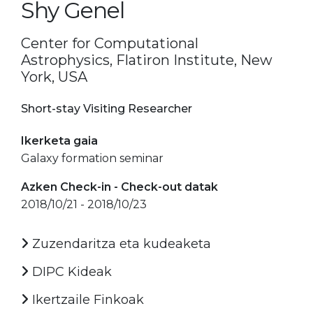
Shy Genel
Center for Computational
Astrophysics, Flatiron Institute, New
York, USA
Short-stay Visiting Researcher
Ikerketa gaia
Galaxy formation seminar
Azken Check-in - Check-out datak
2018/10/21 - 2018/10/23
Zuzendaritza eta kudeaketa
DIPC Kideak
Ikertzaile Finkoak