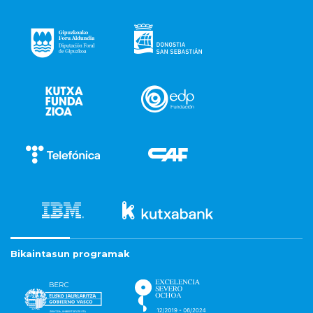
Bikaintasun programak