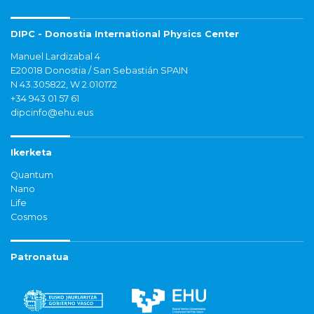
DIPC - Donostia International Physics Center
Manuel Lardizabal 4
E20018 Donostia / San Sebastián SPAIN
N 43.305822, W 2.010172
+34 943 01 57 61
dipcinfo@ehu.eus
Ikerketa
Quantum
Nano
Life
Cosmos
Patronatua