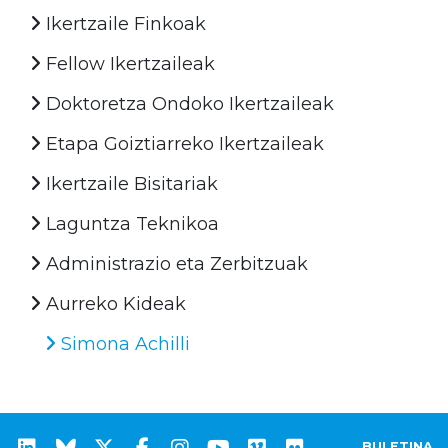
Ikertzaile Finkoak
Fellow Ikertzaileak
Doktoretza Ondoko Ikertzaileak
Etapa Goiztiarreko Ikertzaileak
Ikertzaile Bisitariak
Laguntza Teknikoa
Administrazio eta Zerbitzuak
Aurreko Kideak
Simona Achilli
BULETINA