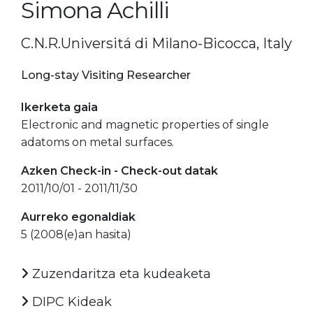
Simona Achilli
C.N.R.Universitá di Milano-Bicocca, Italy
Long-stay Visiting Researcher
Ikerketa gaia
Electronic and magnetic properties of single
adatoms on metal surfaces.
Azken Check-in - Check-out datak
2011/10/01 - 2011/11/30
Aurreko egonaldiak
5 (2008(e)an hasita)
Zuzendaritza eta kudeaketa
DIPC Kideak