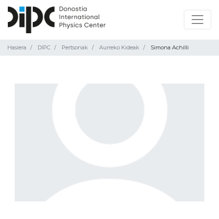
Hasiera
DIPC
Pertsonak
Aurreko Kideak
Simona Achilli