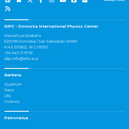
DIPC - Donostia International Physics Center
Manuel Lardizabal 4
E20018 Donostia / San Sebastián SPAIN
N 43.305822, W 2.010172
+34 943 01 57 61
dipcinfo@ehu.eus
Ikerketa
Quantum
Nano
Life
Cosmos
Patronatua