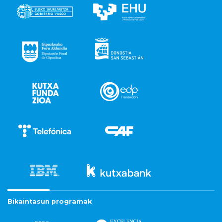
Bikaintasun programak