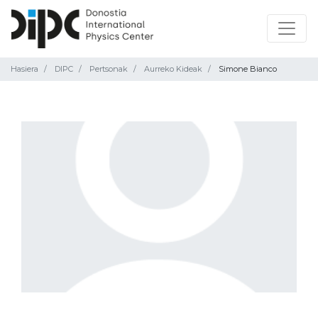
Hasiera
DIPC
Pertsonak
Aurreko Kideak
Simone Bianco