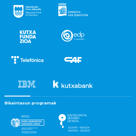
Bikaintasun programak