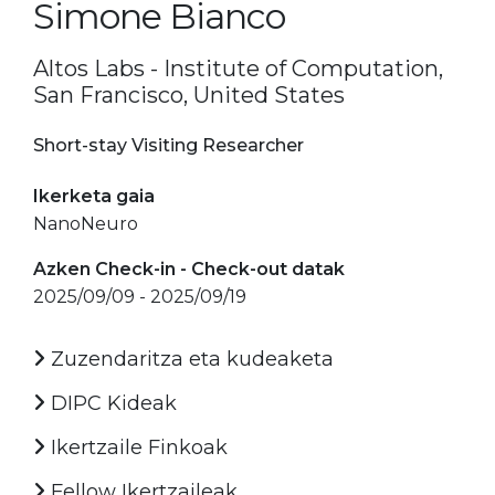
Simone Bianco
Altos Labs - Institute of Computation,
San Francisco, United States
Short-stay Visiting Researcher
Ikerketa gaia
NanoNeuro
Azken Check-in - Check-out datak
2025/09/09 - 2025/09/19
Zuzendaritza eta kudeaketa
DIPC Kideak
Ikertzaile Finkoak
Fellow Ikertzaileak