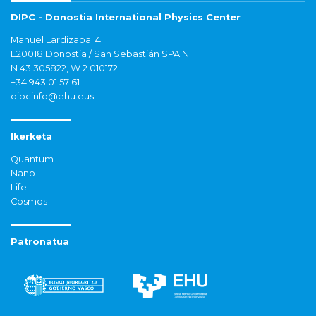
DIPC - Donostia International Physics Center
Manuel Lardizabal 4
E20018 Donostia / San Sebastián SPAIN
N 43.305822, W 2.010172
+34 943 01 57 61
dipcinfo@ehu.eus
Ikerketa
Quantum
Nano
Life
Cosmos
Patronatua