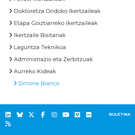
Doktoretza Ondoko Ikertzaileak
Etapa Goiztiarreko Ikertzaileak
Ikertzaile Bisitariak
Laguntza Teknikoa
Administrazio eta Zerbitzuak
Aurreko Kideak
Simone Bianco
BULETINA