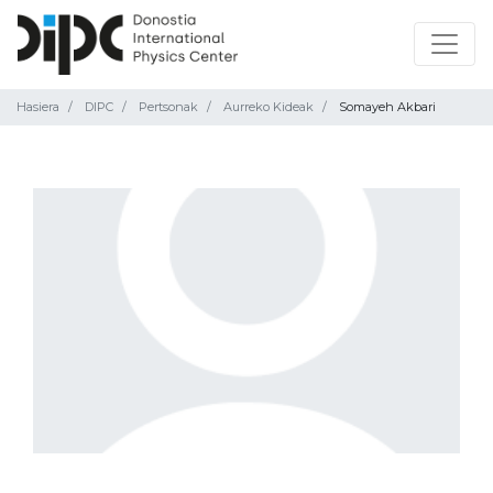
Hasiera
DIPC
Pertsonak
Aurreko Kideak
Somayeh Akbari