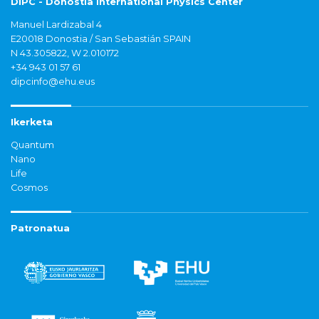
DIPC - Donostia International Physics Center
Manuel Lardizabal 4
E20018 Donostia / San Sebastián SPAIN
N 43.305822, W 2.010172
+34 943 01 57 61
dipcinfo@ehu.eus
Ikerketa
Quantum
Nano
Life
Cosmos
Patronatua