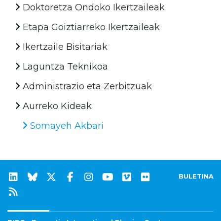
Doktoretza Ondoko Ikertzaileak
Etapa Goiztiarreko Ikertzaileak
Ikertzaile Bisitariak
Laguntza Teknikoa
Administrazio eta Zerbitzuak
Aurreko Kideak
Somayeh Akbari
BULETINA