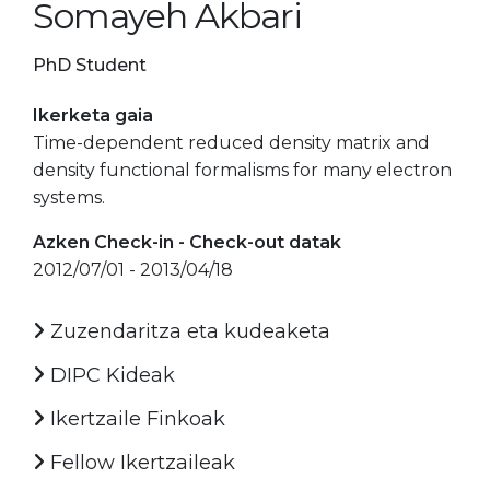
Somayeh Akbari
PhD Student
Ikerketa gaia
Time-dependent reduced density matrix and
density functional formalisms for many electron
systems.
Azken Check-in - Check-out datak
2012/07/01 - 2013/04/18
Zuzendaritza eta kudeaketa
DIPC Kideak
Ikertzaile Finkoak
Fellow Ikertzaileak