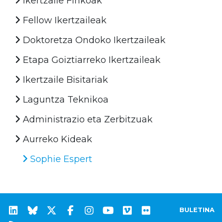
Ikertzaile Finkoak
Fellow Ikertzaileak
Doktoretza Ondoko Ikertzaileak
Etapa Goiztiarreko Ikertzaileak
Ikertzaile Bisitariak
Laguntza Teknikoa
Administrazio eta Zerbitzuak
Aurreko Kideak
Sophie Espert
BULETINA