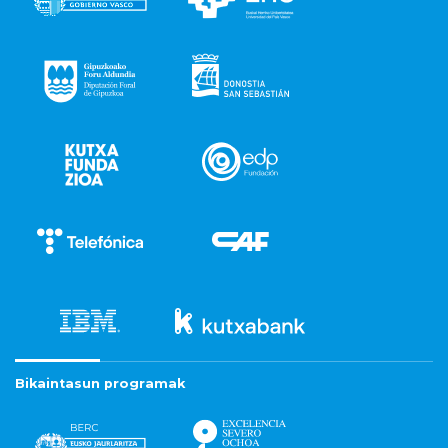
Bikaintasun programak