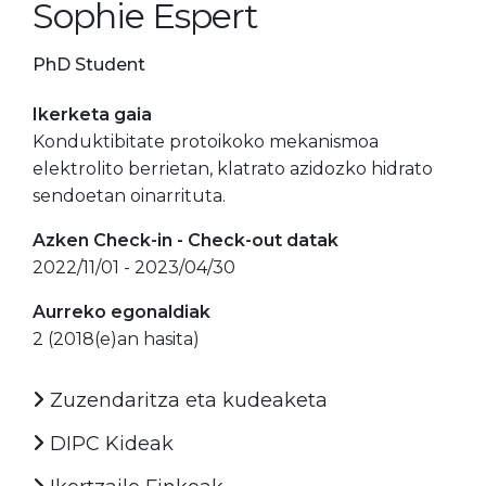
Sophie Espert
PhD Student
Ikerketa gaia
Konduktibitate protoikoko mekanismoa
elektrolito berrietan, klatrato azidozko hidrato
sendoetan oinarrituta.
Azken Check-in - Check-out datak
2022/11/01 - 2023/04/30
Aurreko egonaldiak
2 (2018(e)an hasita)
Zuzendaritza eta kudeaketa
DIPC Kideak