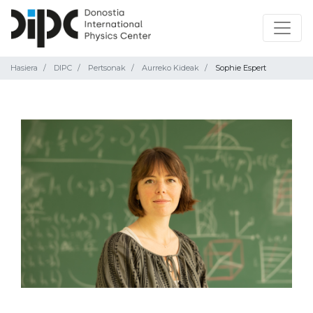
Hasiera
DIPC
Pertsonak
Aurreko Kideak
Sophie Espert