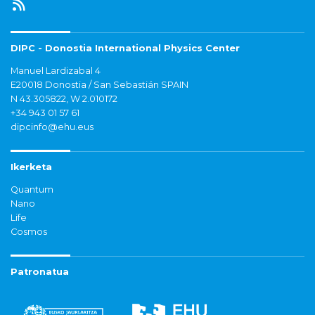
DIPC - Donostia International Physics Center
Manuel Lardizabal 4
E20018 Donostia / San Sebastián SPAIN
N 43.305822, W 2.010172
+34 943 01 57 61
dipcinfo@ehu.eus
Ikerketa
Quantum
Nano
Life
Cosmos
Patronatua