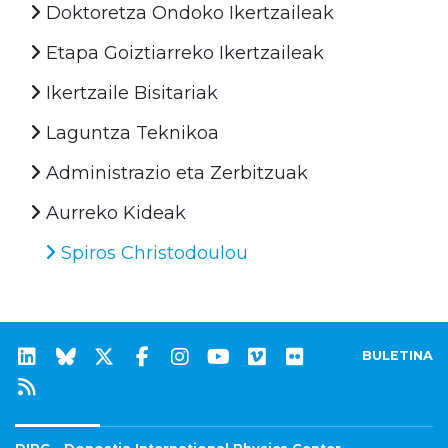
Doktoretza Ondoko Ikertzaileak
Etapa Goiztiarreko Ikertzaileak
Ikertzaile Bisitariak
Laguntza Teknikoa
Administrazio eta Zerbitzuak
Aurreko Kideak
Spiros Christodoulou
BULETINA