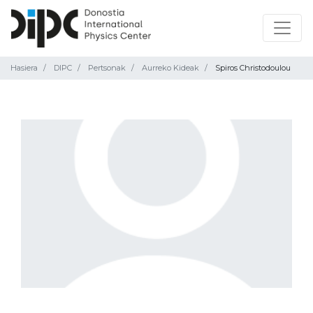
Hasiera
DIPC
Pertsonak
Aurreko Kideak
Spiros Christodoulou