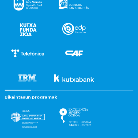
Bikaintasun programak