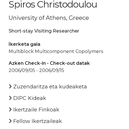
Spiros Christodoulou
University of Athens, Greece
Short-stay Visiting Researcher
Ikerketa gaia
Multiblock Multicomponent Copolymers
Azken Check-in - Check-out datak
2006/09/05 - 2006/09/15
Zuzendaritza eta kudeaketa
DIPC Kideak
Ikertzaile Finkoak
Fellow Ikertzaileak