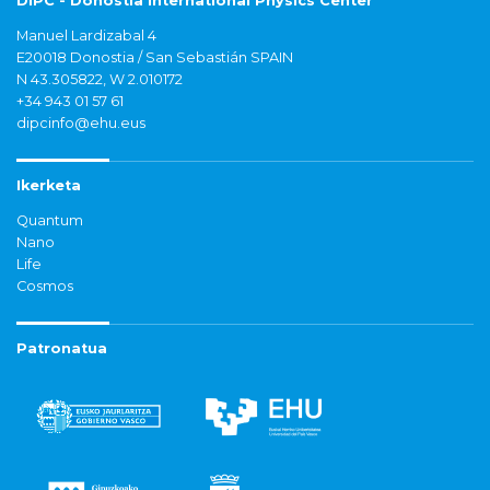
DIPC - Donostia International Physics Center
Manuel Lardizabal 4
E20018 Donostia / San Sebastián SPAIN
N 43.305822, W 2.010172
+34 943 01 57 61
dipcinfo@ehu.eus
Ikerketa
Quantum
Nano
Life
Cosmos
Patronatua