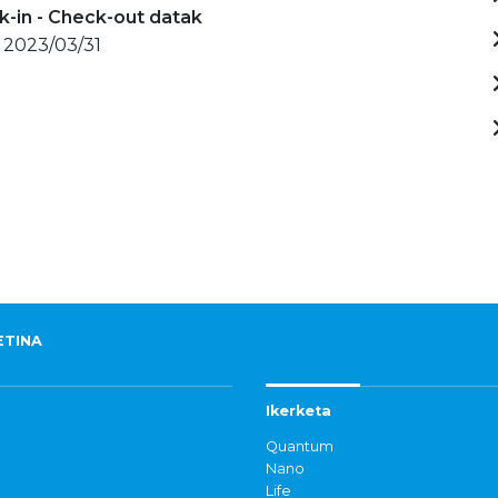
-in - Check-out datak
 2023/03/31
ETINA
Ikerketa
Quantum
Nano
Life