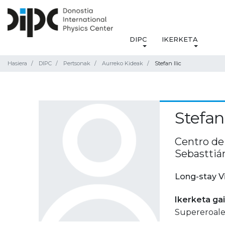
DIPC
IKERKETA
Hasiera
DIPC
Pertsonak
Aurreko Kideak
Stefan Ilic
Stefan 
Centro de
Sebasttiá
Long-stay V
Ikerketa ga
Supereroale