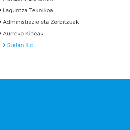
Laguntza Teknikoa
Administrazio eta Zerbitzuak
Aurreko Kideak
Stefan Ilic