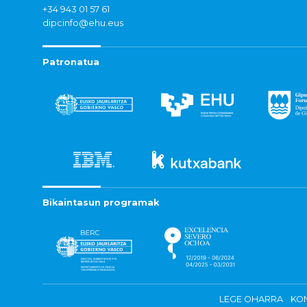
+34 943 01 57 61
dipcinfo@ehu.eus
Patronatua
Bikaintasun programak
LEGE OHARRA
KON