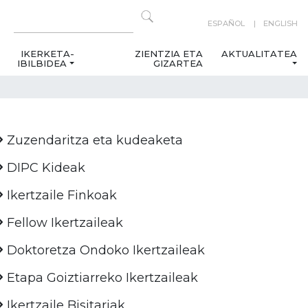
ESPAÑOL
ENGLISH
IKERKETA-
ZIENTZIA ETA
AKTUALITATEA
IBILBIDEA
GIZARTEA
Zuzendaritza eta kudeaketa
DIPC Kideak
Ikertzaile Finkoak
Fellow Ikertzaileak
Doktoretza Ondoko Ikertzaileak
Etapa Goiztiarreko Ikertzaileak
Ikertzaile Bisitariak