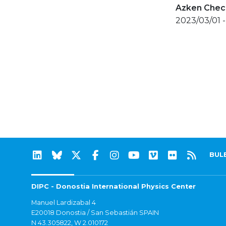
Azken Check
2023/03/01 -
BUL
DIPC - Donostia International Physics Center
Manuel Lardizabal 4
E20018 Donostia / San Sebastián SPAIN
N 43.305822, W 2.010172