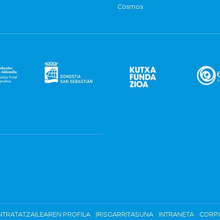
Cosmos
TRATATZAILEAREN PROFILA
IRISGARRITASUNA
INTRANETA
CORP