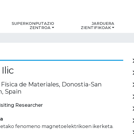
SUPERKONPUTAZIO
JARDUERA
ZENTROA
ZIENTIFIKOAK
Ilic
 Física de Materiales, Donostia-San
n, Spain
isiting Researcher
ia
etako fenomeno magnetoelektrikoen ikerketa.