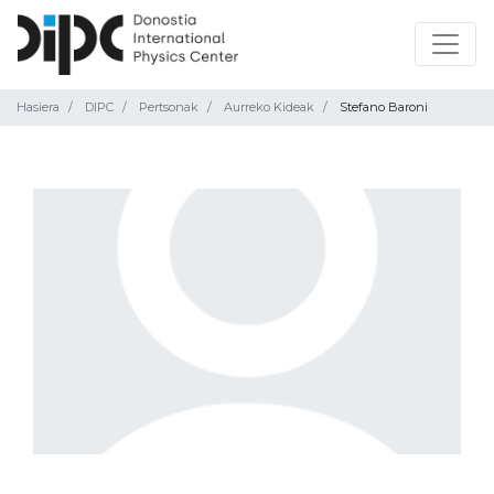
Hasiera
DIPC
Pertsonak
Aurreko Kideak
Stefano Baroni