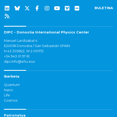
BULETINA
DIPC - Donostia International Physics Center
Manuel Lardizabal 4
E20018 Donostia / San Sebastián SPAIN
N 43.305822, W 2.010172
+34 943 01 57 61
dipcinfo@ehu.eus
Ikerketa
Quantum
Nano
Life
Cosmos
Patronatua