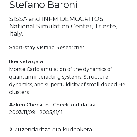
Stefano Baroni
SISSA and INFM DEMOCRITOS
National Simulation Center, Trieste,
Italy.
Short-stay Visiting Researcher
Ikerketa gaia
Monte Carlo simulation of the dynamics of
quantum interacting systems: Structure,
dynamics, and superfluidicity of small doped He
clusters.
Azken Check-in - Check-out datak
2003/11/09 - 2003/11/11
Zuzendaritza eta kudeaketa