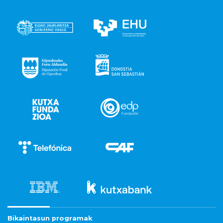
Bikaintasun programak