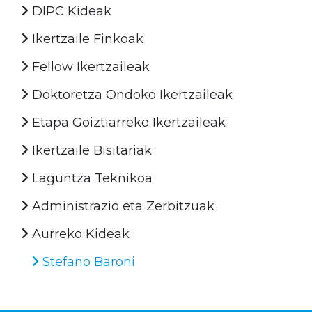
DIPC Kideak
Ikertzaile Finkoak
Fellow Ikertzaileak
Doktoretza Ondoko Ikertzaileak
Etapa Goiztiarreko Ikertzaileak
Ikertzaile Bisitariak
Laguntza Teknikoa
Administrazio eta Zerbitzuak
Aurreko Kideak
Stefano Baroni