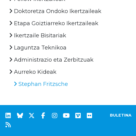
Doktoretza Ondoko Ikertzaileak
Etapa Goiztiarreko Ikertzaileak
Ikertzaile Bisitariak
Laguntza Teknikoa
Administrazio eta Zerbitzuak
Aurreko Kideak
Stephan Fritzsche
BULETINA