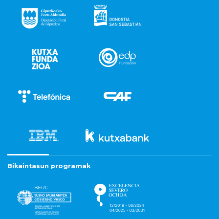
Bikaintasun programak