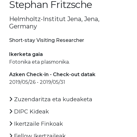
Stephan Fritzsche
Helmholtz-Institut Jena, Jena,
Germany
Short-stay Visiting Researcher
Ikerketa gaia
Fotonika eta plasmonika.
Azken Check-in - Check-out datak
2019/05/26 - 2019/05/31
Zuzendaritza eta kudeaketa
DIPC Kideak
Ikertzaile Finkoak
Fellow Ikertzaileak