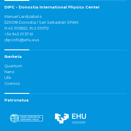
DIPC - Donostia International Physics Center
Manuel Lardizabal 4
E20018 Donostia / San Sebastián SPAIN
N 43.305822, W 2.010172
+34 943 01 57 61
dipcinfo@ehu.eus
Ikerketa
Quantum
Nano
Life
Cosmos
Patronatua