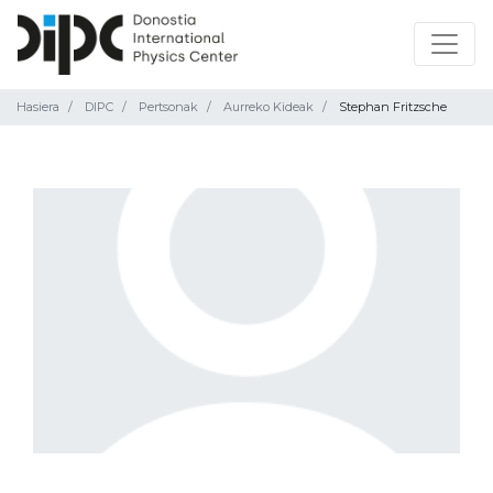
Hasiera
DIPC
Pertsonak
Aurreko Kideak
Stephan Fritzsche