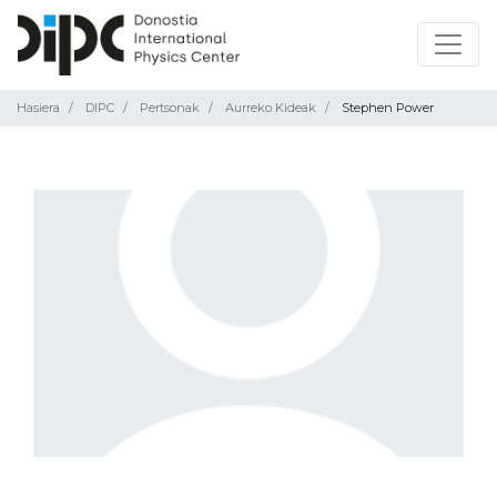
Hasiera
DIPC
Pertsonak
Aurreko Kideak
Stephen Power