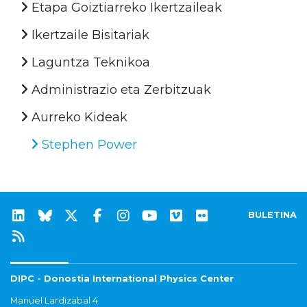
Etapa Goiztiarreko Ikertzaileak
Ikertzaile Bisitariak
Laguntza Teknikoa
Administrazio eta Zerbitzuak
Aurreko Kideak
Stephen Power
BULETINA
DIPC - Donostia International Physics Center
Manuel Lardizabal 4