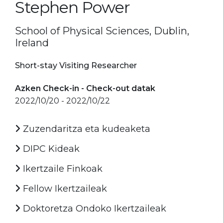
Stephen Power
School of Physical Sciences, Dublin,
Ireland
Short-stay Visiting Researcher
Azken Check-in - Check-out datak
2022/10/20 - 2022/10/22
Zuzendaritza eta kudeaketa
DIPC Kideak
Ikertzaile Finkoak
Fellow Ikertzaileak
Doktoretza Ondoko Ikertzaileak