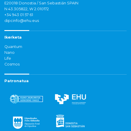
E20018 Donostia / San Sebastián SPAIN
N 43.305822, W 2.010172
+34 943 01 57 61
dipcinfo@ehu.eus
Ikerketa
Quantum
Nano
Life
Cosmos
Patronatua