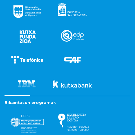
Bikaintasun programak