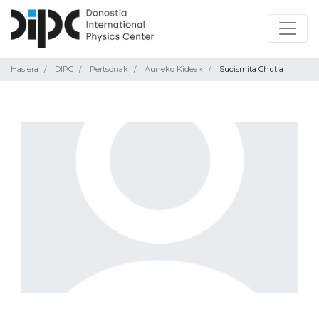
Hasiera
DIPC
Pertsonak
Aurreko Kideak
Sucismita Chutia