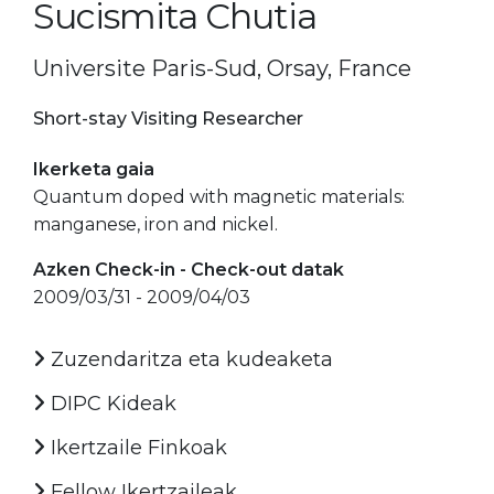
Sucismita Chutia
Universite Paris-Sud, Orsay, France
Short-stay Visiting Researcher
Ikerketa gaia
Quantum doped with magnetic materials:
manganese, iron and nickel.
Azken Check-in - Check-out datak
2009/03/31 - 2009/04/03
Zuzendaritza eta kudeaketa
DIPC Kideak
Ikertzaile Finkoak
Fellow Ikertzaileak