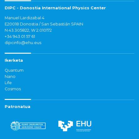
DIPC - Donostia International Physics Center
Manuel Lardizabal 4
E20018 Donostia / San Sebastián SPAIN
N 43.305822, W 2.010172
+34 943 01 57 61
dipcinfo@ehu.eus
Ikerketa
Quantum
Nano
Life
Cosmos
Patronatua