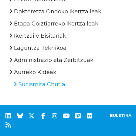
Doktoretza Ondoko Ikertzaileak
Etapa Goiztiarreko Ikertzaileak
Ikertzaile Bisitariak
Laguntza Teknikoa
Administrazio eta Zerbitzuak
Aurreko Kideak
Sucismita Chutia
BULETINA