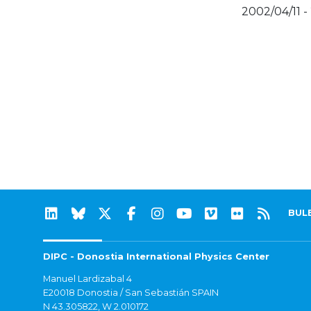
2002/04/11 -
BUL
DIPC - Donostia International Physics Center
Manuel Lardizabal 4
E20018 Donostia / San Sebastián SPAIN
N 43.305822, W 2.010172