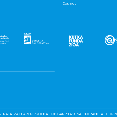
Cosmos
TRATATZAILEAREN PROFILA
IRISGARRITASUNA
INTRANETA
CORP