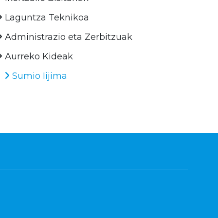
Laguntza Teknikoa
Administrazio eta Zerbitzuak
Aurreko Kideak
Sumio Iijima