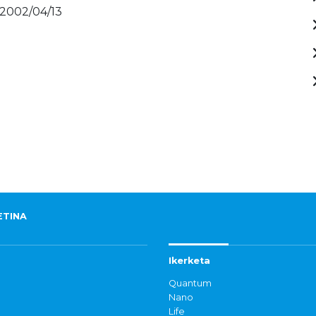
 2002/04/13
ETINA
Ikerketa
Quantum
Nano
Life