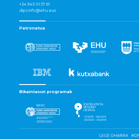
+34 943 01 57 61
dipcinfo@ehu.eus
Patronatua
Bikaintasun programak
LEGE OHARRA
KON