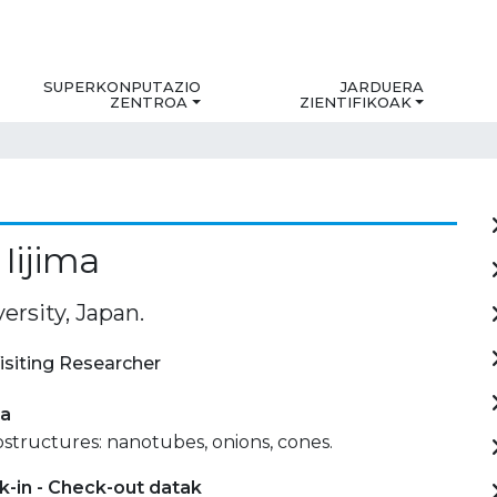
SUPERKONPUTAZIO
JARDUERA
ZENTROA
ZIENTIFIKOAK
Iijima
ersity, Japan.
isiting Researcher
ia
structures: nanotubes, onions, cones.
-in - Check-out datak