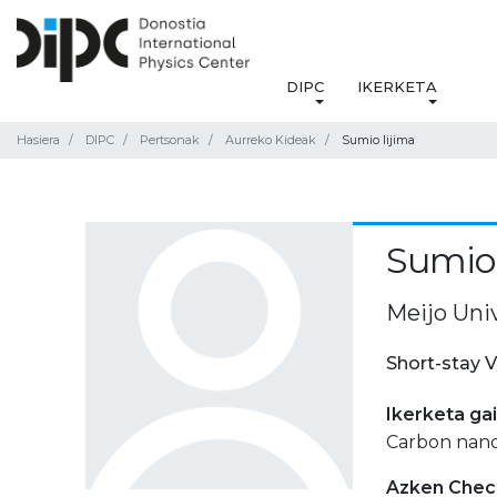
DIPC
IKERKETA
Hasiera
DIPC
Pertsonak
Aurreko Kideak
Sumio Iijima
Sumio 
Meijo Univ
Short-stay V
Ikerketa ga
Carbon nano
Azken Check