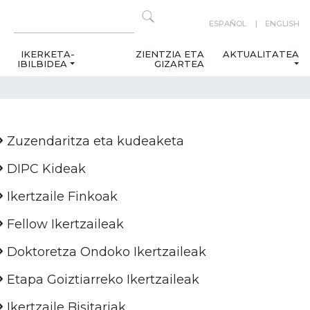
ESPAÑOL
ENGLISH
IKERKETA-
ZIENTZIA ETA
AKTUALITATEA
IBILBIDEA
GIZARTEA
Zuzendaritza eta kudeaketa
DIPC Kideak
Ikertzaile Finkoak
Fellow Ikertzaileak
Doktoretza Ondoko Ikertzaileak
Etapa Goiztiarreko Ikertzaileak
Ikertzaile Bisitariak