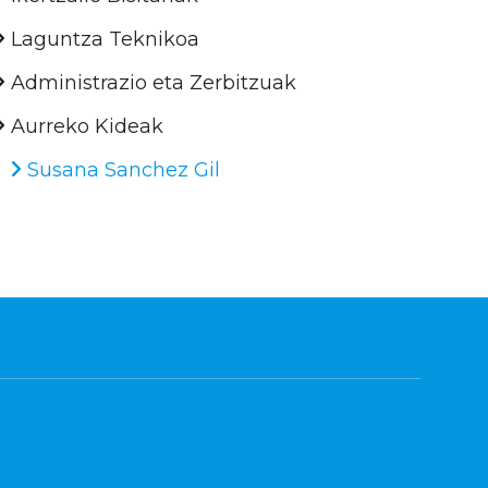
Laguntza Teknikoa
Administrazio eta Zerbitzuak
Aurreko Kideak
Susana Sanchez Gil