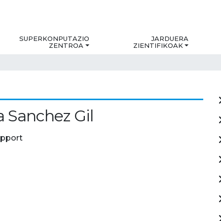
SUPERKONPUTAZIO
JARDUERA
ZENTROA
ZIENTIFIKOAK
 Sanchez Gil
upport