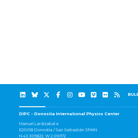
BUL
DIPC - Donostia International Physics Center
Manuel Lardizabal 4
E20018 Donostia / San Sebastián SPAIN
N 43.305822, W 2.010172