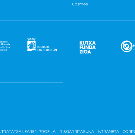
Cosmos
TRATATZAILEAREN PROFILA
IRISGARRITASUNA
INTRANETA
CORP