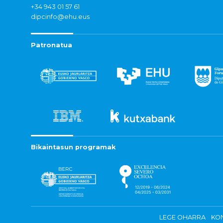
+34 943 01 57 61
dipcinfo@ehu.eus
Patronatua
Bikaintasun programak
LEGE OHARRA
KON