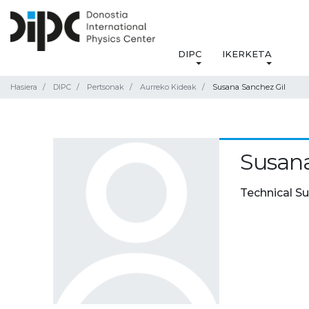
DIPC
IKERKETA
Hasiera
DIPC
Pertsonak
Aurreko Kideak
Susana Sanchez Gil
Susana
Technical S