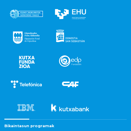
Bikaintasun programak