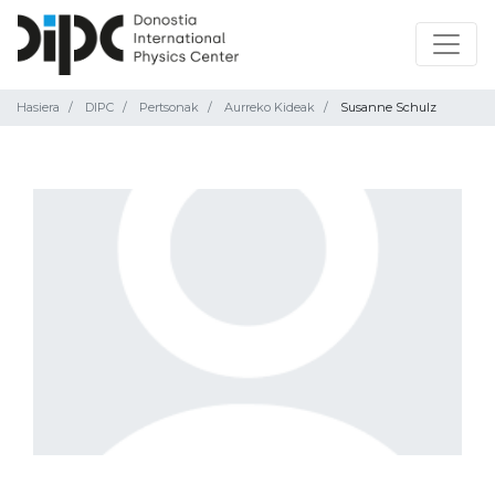
Hasiera
DIPC
Pertsonak
Aurreko Kideak
Susanne Schulz