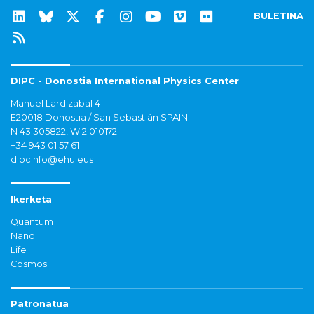
BULETINA
DIPC - Donostia International Physics Center
Manuel Lardizabal 4
E20018 Donostia / San Sebastián SPAIN
N 43.305822, W 2.010172
+34 943 01 57 61
dipcinfo@ehu.eus
Ikerketa
Quantum
Nano
Life
Cosmos
Patronatua