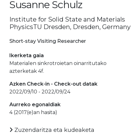
Susanne Schulz
Institute for Solid State and Materials
PhysicsTU Dresden, Dresden, Germany
Short-stay Visiting Researcher
Ikerketa gaia
Materialen sinkrotroietan oinarritutako
azterketak 4f.
Azken Check-in - Check-out datak
2022/09/10 - 2022/09/24
Aurreko egonaldiak
4 (2017(e)an hasita)
Zuzendaritza eta kudeaketa