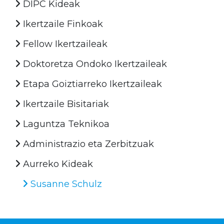
DIPC Kideak
Ikertzaile Finkoak
Fellow Ikertzaileak
Doktoretza Ondoko Ikertzaileak
Etapa Goiztiarreko Ikertzaileak
Ikertzaile Bisitariak
Laguntza Teknikoa
Administrazio eta Zerbitzuak
Aurreko Kideak
Susanne Schulz