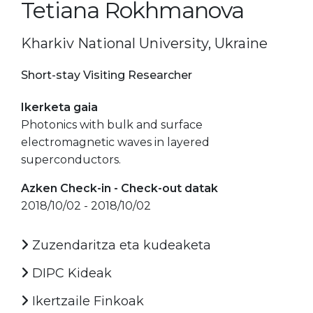
Tetiana Rokhmanova
Kharkiv National University, Ukraine
Short-stay Visiting Researcher
Ikerketa gaia
Photonics with bulk and surface
electromagnetic waves in layered
superconductors.
Azken Check-in - Check-out datak
2018/10/02 - 2018/10/02
Zuzendaritza eta kudeaketa
DIPC Kideak
Ikertzaile Finkoak