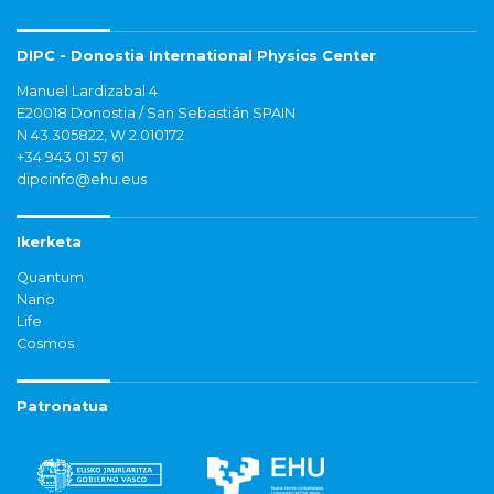
DIPC - Donostia International Physics Center
Manuel Lardizabal 4
E20018 Donostia / San Sebastián SPAIN
N 43.305822, W 2.010172
+34 943 01 57 61
dipcinfo@ehu.eus
Ikerketa
Quantum
Nano
Life
Cosmos
Patronatua