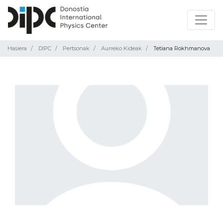
Hasiera
DIPC
Pertsonak
Aurreko Kideak
Tetiana Rokhmanova