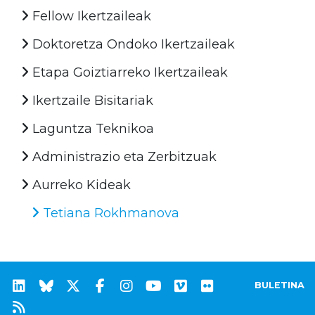
Fellow Ikertzaileak
Doktoretza Ondoko Ikertzaileak
Etapa Goiztiarreko Ikertzaileak
Ikertzaile Bisitariak
Laguntza Teknikoa
Administrazio eta Zerbitzuak
Aurreko Kideak
Tetiana Rokhmanova
BULETINA