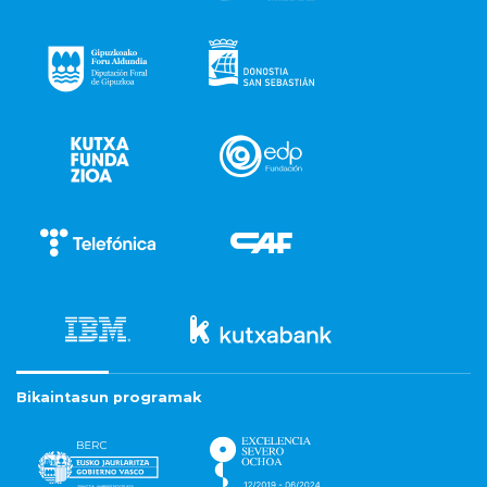
Bikaintasun programak