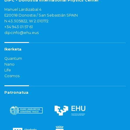
DIPC - Donostia International Physics Center
Manuel Lardizabal 4
E20018 Donostia / San Sebastián SPAIN
N 43.305822, W 2.010172
+34 943 01 57 61
dipcinfo@ehu.eus
Ikerketa
Quantum
Nano
Life
Cosmos
Patronatua