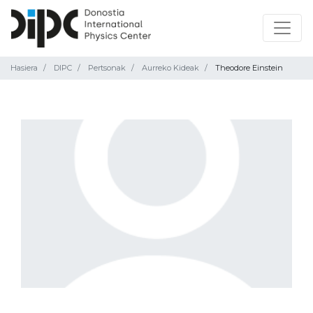
Hasiera
DIPC
Pertsonak
Aurreko Kideak
Theodore Einstein