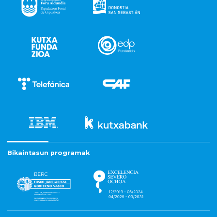
Bikaintasun programak