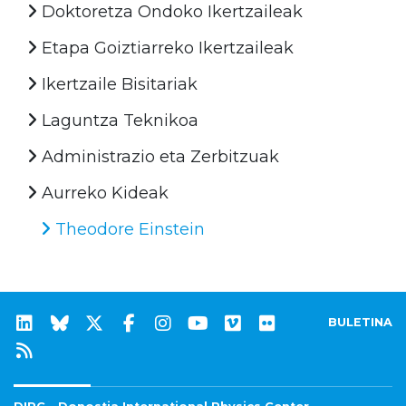
Doktoretza Ondoko Ikertzaileak
Etapa Goiztiarreko Ikertzaileak
Ikertzaile Bisitariak
Laguntza Teknikoa
Administrazio eta Zerbitzuak
Aurreko Kideak
Theodore Einstein
BULETINA