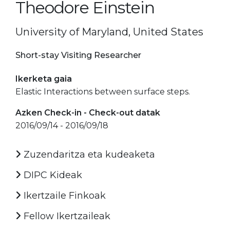
Theodore Einstein
University of Maryland, United States
Short-stay Visiting Researcher
Ikerketa gaia
Elastic Interactions between surface steps.
Azken Check-in - Check-out datak
2016/09/14 - 2016/09/18
Zuzendaritza eta kudeaketa
DIPC Kideak
Ikertzaile Finkoak
Fellow Ikertzaileak