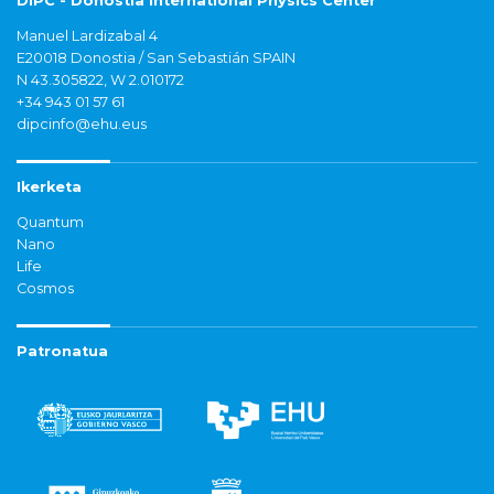
DIPC - Donostia International Physics Center
Manuel Lardizabal 4
E20018 Donostia / San Sebastián SPAIN
N 43.305822, W 2.010172
+34 943 01 57 61
dipcinfo@ehu.eus
Ikerketa
Quantum
Nano
Life
Cosmos
Patronatua