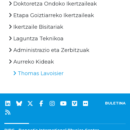
Doktoretza Ondoko Ikertzaileak
Etapa Goiztiarreko Ikertzaileak
Ikertzaile Bisitariak
Laguntza Teknikoa
Administrazio eta Zerbitzuak
Aurreko Kideak
Thomas Lavoisier
BULETINA