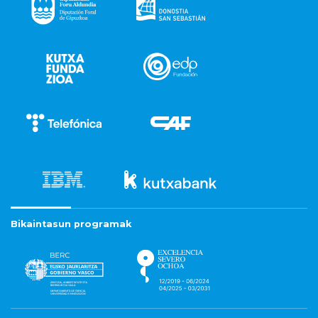
Bikaintasun programak