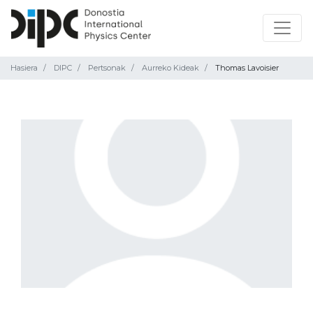
Hasiera
DIPC
Pertsonak
Aurreko Kideak
Thomas Lavoisier