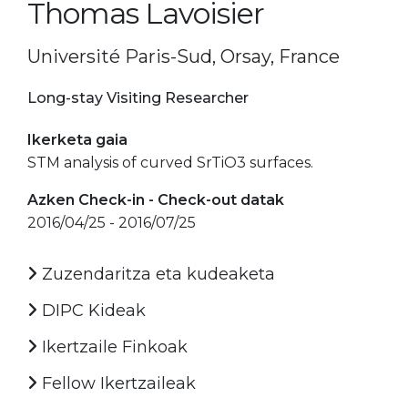
Thomas Lavoisier
Université Paris-Sud, Orsay, France
Long-stay Visiting Researcher
Ikerketa gaia
STM analysis of curved SrTiO3 surfaces.
Azken Check-in - Check-out datak
2016/04/25 - 2016/07/25
Zuzendaritza eta kudeaketa
DIPC Kideak
Ikertzaile Finkoak
Fellow Ikertzaileak