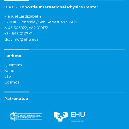
DIPC - Donostia International Physics Center
Manuel Lardizabal 4
E20018 Donostia / San Sebastián SPAIN
N 43.305822, W 2.010172
+34 943 01 57 61
dipcinfo@ehu.eus
Ikerketa
Quantum
Nano
Life
Cosmos
Patronatua