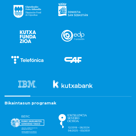
Bikaintasun programak