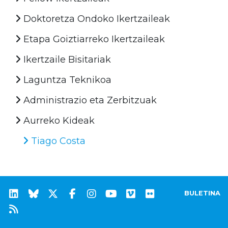
Doktoretza Ondoko Ikertzaileak
Etapa Goiztiarreko Ikertzaileak
Ikertzaile Bisitariak
Laguntza Teknikoa
Administrazio eta Zerbitzuak
Aurreko Kideak
Tiago Costa
BULETINA