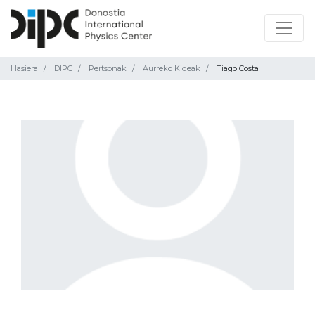
Hasiera
DIPC
Pertsonak
Aurreko Kideak
Tiago Costa