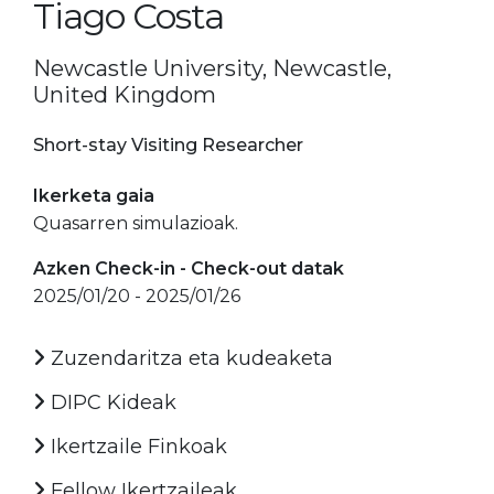
Tiago Costa
Newcastle University, Newcastle,
United Kingdom
Short-stay Visiting Researcher
Ikerketa gaia
Quasarren simulazioak.
Azken Check-in - Check-out datak
2025/01/20 - 2025/01/26
Zuzendaritza eta kudeaketa
DIPC Kideak
Ikertzaile Finkoak
Fellow Ikertzaileak