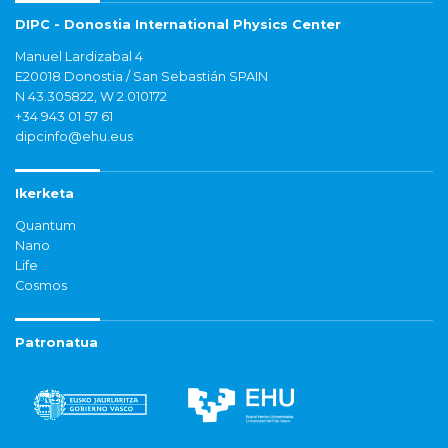
DIPC - Donostia International Physics Center
Manuel Lardizabal 4
E20018 Donostia / San Sebastián SPAIN
N 43.305822, W 2.010172
+34 943 01 57 61
dipcinfo@ehu.eus
Ikerketa
Quantum
Nano
Life
Cosmos
Patronatua