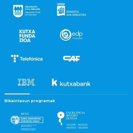
Bikaintasun programak