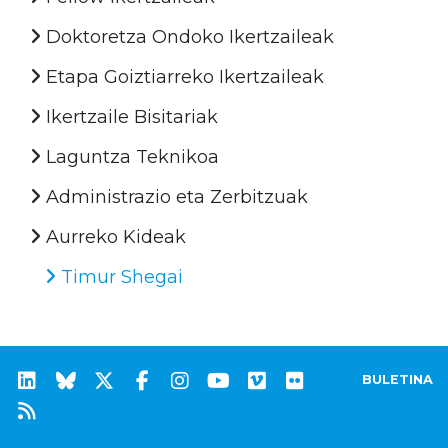
Doktoretza Ondoko Ikertzaileak
Etapa Goiztiarreko Ikertzaileak
Ikertzaile Bisitariak
Laguntza Teknikoa
Administrazio eta Zerbitzuak
Aurreko Kideak
Timur Shegai
BULETINA