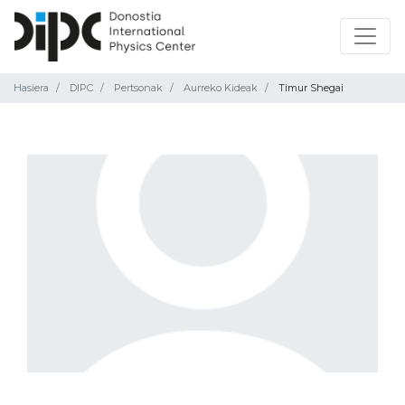
Hasiera
DIPC
Pertsonak
Aurreko Kideak
Timur Shegai