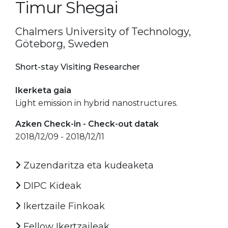
Timur Shegai
Chalmers University of Technology,
Göteborg, Sweden
Short-stay Visiting Researcher
Ikerketa gaia
Light emission in hybrid nanostructures.
Azken Check-in - Check-out datak
2018/12/09 - 2018/12/11
Zuzendaritza eta kudeaketa
DIPC Kideak
Ikertzaile Finkoak
Fellow Ikertzaileak