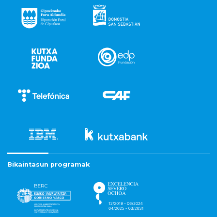
Bikaintasun programak