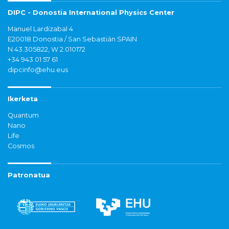
DIPC - Donostia International Physics Center
Manuel Lardizabal 4
E20018 Donostia / San Sebastián SPAIN
N 43.305822, W 2.010172
+34 943 01 57 61
dipcinfo@ehu.eus
Ikerketa
Quantum
Nano
Life
Cosmos
Patronatua