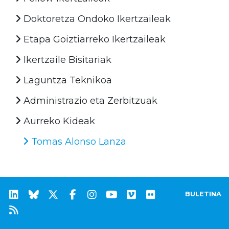
Doktoretza Ondoko Ikertzaileak
Etapa Goiztiarreko Ikertzaileak
Ikertzaile Bisitariak
Laguntza Teknikoa
Administrazio eta Zerbitzuak
Aurreko Kideak
Tomas Alonso Lanza
BULETINA