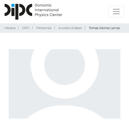
Hasiera
DIPC
Pertsonak
Aurreko Kideak
Tomas Alonso Lanza