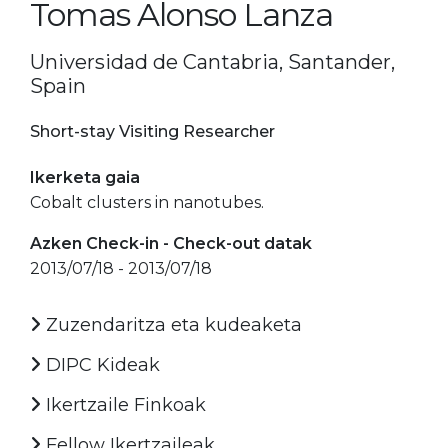
Tomas Alonso Lanza
Universidad de Cantabria, Santander,
Spain
Short-stay Visiting Researcher
Ikerketa gaia
Cobalt clusters in nanotubes.
Azken Check-in - Check-out datak
2013/07/18 - 2013/07/18
Zuzendaritza eta kudeaketa
DIPC Kideak
Ikertzaile Finkoak
Fellow Ikertzaileak