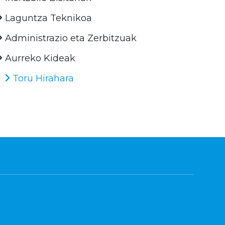
Laguntza Teknikoa
Administrazio eta Zerbitzuak
Aurreko Kideak
Toru Hirahara