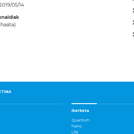
 2019/05/14
onaldiak
hasita)
ETINA
Ikerketa
Quantum
Nano
Life