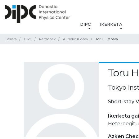
DIPC
IKERKETA
Hasiera
DIPC
Pertsonak
Aurreko Kideak
Toru Hirahara
Toru H
Tokyo Inst
Short-stay V
Ikerketa ga
Heteroegitu
Azken Check