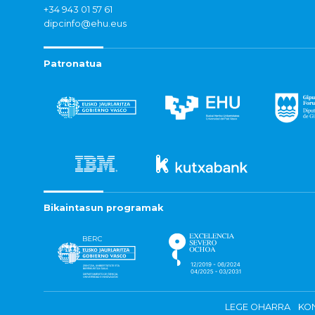
+34 943 01 57 61
dipcinfo@ehu.eus
Patronatua
Bikaintasun programak
LEGE OHARRA
KON