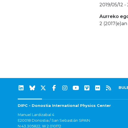
2019/05/12 -
Aurreko eg
2 (2017(e)an 
BUL
DIPC - Donostia International Physics Center
Manuel Lardizabal 4
E20018 Donostia / San Sebastián SPAIN
N 43.305822, W 2.010172