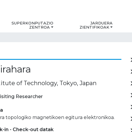
SUPERKONPUTAZIO
JARDUERA
ZENTROA
ZIENTIFIKOAK
irahara
itute of Technology, Tokyo, Japan
isiting Researcher
ia
ra topologiko magnetikoen egitura elektronikoa.
-in - Check-out datak