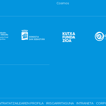
Cosmos
TRATATZAILEAREN PROFILA
IRISGARRITASUNA
INTRANETA
CORP