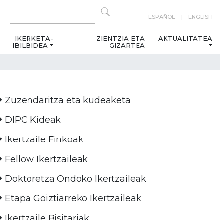
ESPAÑOL
ENGLISH
IKERKETA-
ZIENTZIA ETA
AKTUALITATEA
IBILBIDEA
GIZARTEA
Zuzendaritza eta kudeaketa
DIPC Kideak
Ikertzaile Finkoak
Fellow Ikertzaileak
Doktoretza Ondoko Ikertzaileak
Etapa Goiztiarreko Ikertzaileak
Ikertzaile Bisitariak