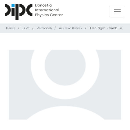
Hasiera
DIPC
Pertsonak
Aurreko Kideak
Tran Ngoc Khanh Le