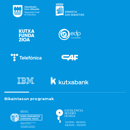
Bikaintasun programak