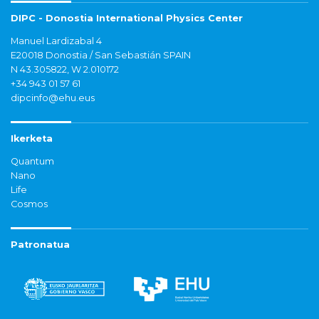
DIPC - Donostia International Physics Center
Manuel Lardizabal 4
E20018 Donostia / San Sebastián SPAIN
N 43.305822, W 2.010172
+34 943 01 57 61
dipcinfo@ehu.eus
Ikerketa
Quantum
Nano
Life
Cosmos
Patronatua