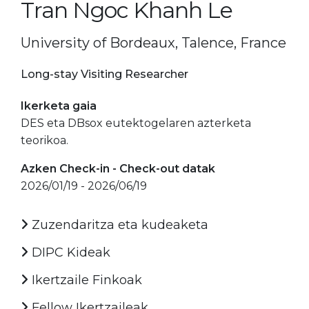
Tran Ngoc Khanh Le
University of Bordeaux, Talence, France
Long-stay Visiting Researcher
Ikerketa gaia
DES eta DBsox eutektogelaren azterketa
teorikoa.
Azken Check-in - Check-out datak
2026/01/19 - 2026/06/19
Zuzendaritza eta kudeaketa
DIPC Kideak
Ikertzaile Finkoak
Fellow Ikertzaileak