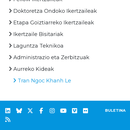
Doktoretza Ondoko Ikertzaileak
Etapa Goiztiarreko Ikertzaileak
Ikertzaile Bisitariak
Laguntza Teknikoa
Administrazio eta Zerbitzuak
Aurreko Kideak
Tran Ngoc Khanh Le
BULETINA