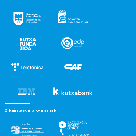
Bikaintasun programak