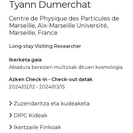
Tyann Dumerchat
Centre de Physique des Particules de
Marseille, Aix-Marseille Université,
Marseille, France
Long-stay Visiting Researcher
Ikerketa gaia
Abiadura berezien multzoak dituen kosmologia.
Azken Check-in - Check-out datak
2024/02/12 - 2024/03/15
Zuzendaritza eta kudeaketa
DIPC Kideak
Ikertzaile Finkoak