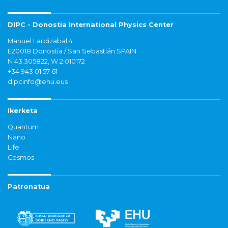
DIPC - Donostia International Physics Center
Manuel Lardizabal 4
E20018 Donostia / San Sebastián SPAIN
N 43.305822, W 2.010172
+34 943 01 57 61
dipcinfo@ehu.eus
Ikerketa
Quantum
Nano
Life
Cosmos
Patronatua