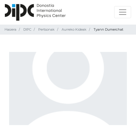
Hasiera
DIPC
Pertsonak
Aurreko Kideak
Tyann Dumerchat