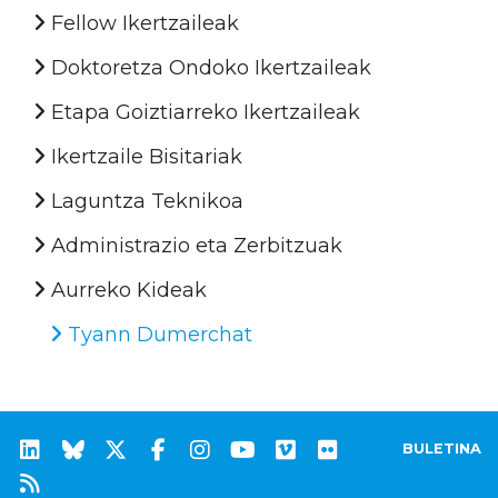
Fellow Ikertzaileak
Doktoretza Ondoko Ikertzaileak
Etapa Goiztiarreko Ikertzaileak
Ikertzaile Bisitariak
Laguntza Teknikoa
Administrazio eta Zerbitzuak
Aurreko Kideak
Tyann Dumerchat
BULETINA