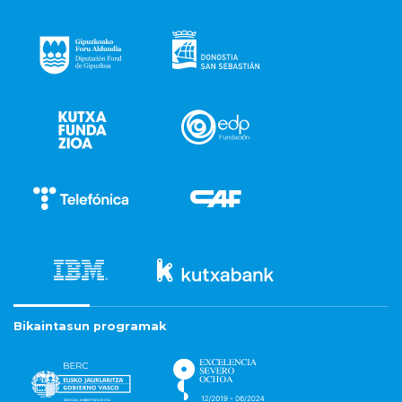
Bikaintasun programak