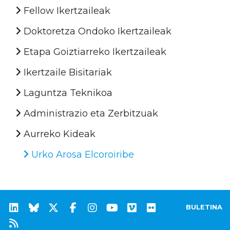
Fellow Ikertzaileak
Doktoretza Ondoko Ikertzaileak
Etapa Goiztiarreko Ikertzaileak
Ikertzaile Bisitariak
Laguntza Teknikoa
Administrazio eta Zerbitzuak
Aurreko Kideak
Urko Arosa Elcoroiribe
BULETINA