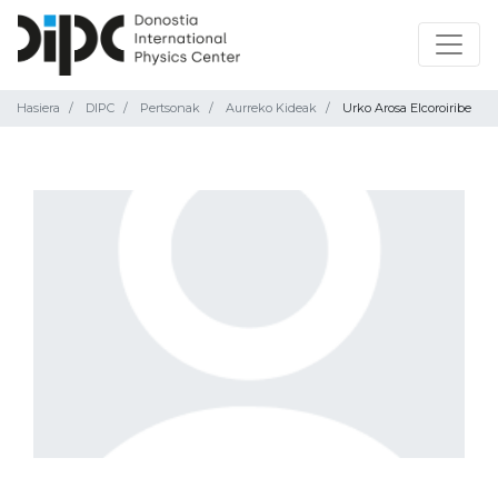
Hasiera
DIPC
Pertsonak
Aurreko Kideak
Urko Arosa Elcoroiribe