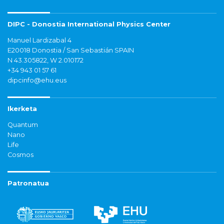
DIPC - Donostia International Physics Center
Manuel Lardizabal 4
E20018 Donostia / San Sebastián SPAIN
N 43.305822, W 2.010172
+34 943 01 57 61
dipcinfo@ehu.eus
Ikerketa
Quantum
Nano
Life
Cosmos
Patronatua