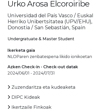
Urko Arosa Elcoroiribe
Universidad del País Vasco / Euskal
Herriko Unibertsitatea (UPV/EHU),
Donostia / San Sebastián, Spain
Undergratuate & Master Student
Ikerketa gaia
NLOParen zenbatespena likido ionikoetan
Azken Check-in - Check-out datak
2024/06/01 - 2024/07/31
Zuzendaritza eta kudeaketa
DIPC Kideak
Ikertzaile Finkoak