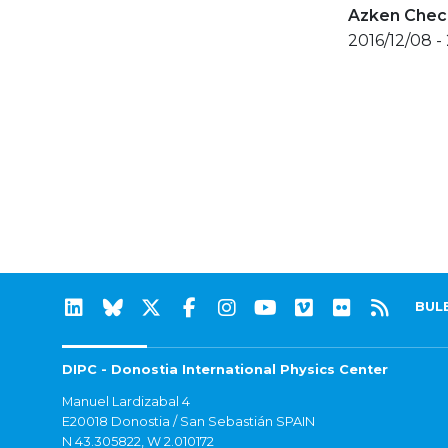
Azken Check
2016/12/08 -
BUL
DIPC - Donostia International Physics Center
Manuel Lardizabal 4
E20018 Donostia / San Sebastián SPAIN
N 43.305822, W 2.010172