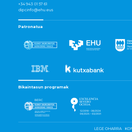
+34 943 01 57 61
dipcinfo@ehu.eus
Patronatua
Bikaintasun programak
LEGE OHARRA
KON