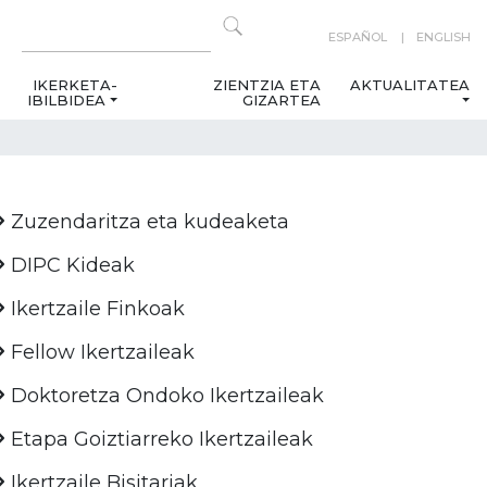
ESPAÑOL
ENGLISH
IKERKETA-
ZIENTZIA ETA
AKTUALITATEA
IBILBIDEA
GIZARTEA
Zuzendaritza eta kudeaketa
DIPC Kideak
Ikertzaile Finkoak
Fellow Ikertzaileak
Doktoretza Ondoko Ikertzaileak
Etapa Goiztiarreko Ikertzaileak
Ikertzaile Bisitariak