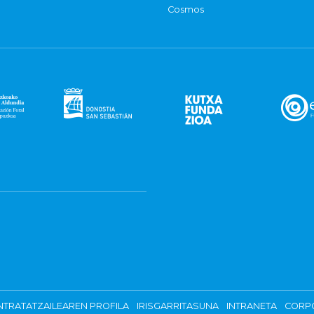
Cosmos
TRATATZAILEAREN PROFILA
IRISGARRITASUNA
INTRANETA
CORP