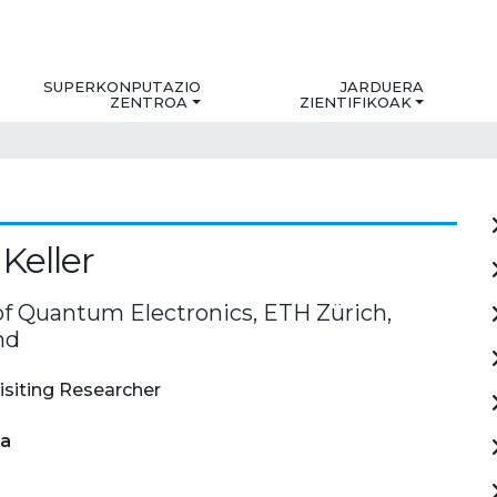
SUPERKONPUTAZIO
JARDUERA
ZENTROA
ZIENTIFIKOAK
Keller
 of Quantum Electronics, ETH Zürich,
nd
isiting Researcher
ia