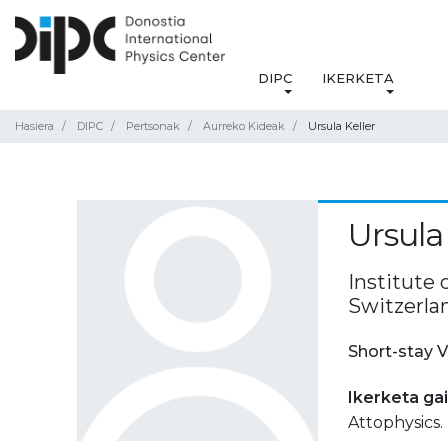
DIPC
IKERKETA
Hasiera
DIPC
Pertsonak
Aurreko Kideak
Ursula Keller
Ursula 
Institute
Switzerla
Short-stay V
Ikerketa ga
Attophysics.