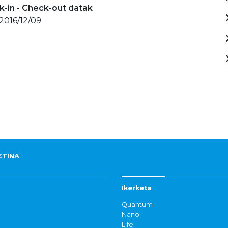
-in - Check-out datak
 2016/12/09
ETINA
Ikerketa
Quantum
Nano
Life