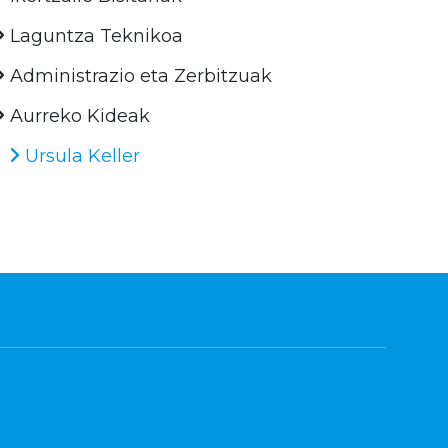
Laguntza Teknikoa
Administrazio eta Zerbitzuak
Aurreko Kideak
Ursula Keller