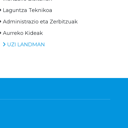
Laguntza Teknikoa
Administrazio eta Zerbitzuak
Aurreko Kideak
UZI LANDMAN