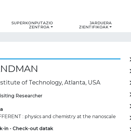
SUPERKONPUTAZIO
JARDUERA
ZENTROA
ZIENTIFIKOAK
LANDMAN
stitute of Technology, Atlanta, USA
isiting Researcher
ia
FFERENT : physics and chemistry at the nanoscale
-in - Check-out datak