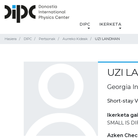
DIPC
IKERKETA
Hasiera
DIPC
Pertsonak
Aurreko Kideak
UZI LANDMAN
UZI 
Georgia In
Short-stay V
Ikerketa ga
SMALL IS DI
Azken Check