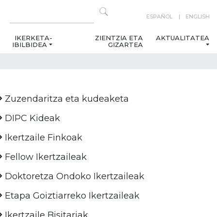
ESPAÑOL
ENGLISH
IKERKETA-
ZIENTZIA ETA
AKTUALITATEA
IBILBIDEA
GIZARTEA
Zuzendaritza eta kudeaketa
DIPC Kideak
Ikertzaile Finkoak
Fellow Ikertzaileak
Doktoretza Ondoko Ikertzaileak
Etapa Goiztiarreko Ikertzaileak
Ikertzaile Bisitariak