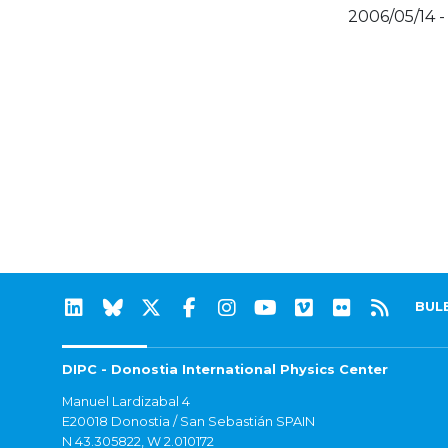
2006/05/14 -
BUL
DIPC - Donostia International Physics Center
Manuel Lardizabal 4
E20018 Donostia / San Sebastián SPAIN
N 43.305822, W 2.010172