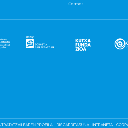
Cosmos
TRATATZAILEAREN PROFILA
IRISGARRITASUNA
INTRANETA
CORP