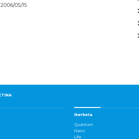
 2006/05/15
ETINA
Ikerketa
Quantum
Nano
Life