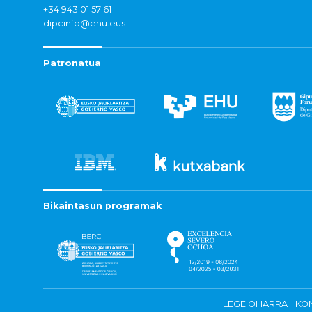
+34 943 01 57 61
dipcinfo@ehu.eus
Patronatua
Bikaintasun programak
LEGE OHARRA
KON