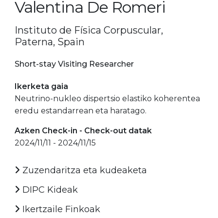
Valentina De Romeri
Instituto de Física Corpuscular,
Paterna, Spain
Short-stay Visiting Researcher
Ikerketa gaia
Neutrino-nukleo dispertsio elastiko koherentea
eredu estandarrean eta haratago.
Azken Check-in - Check-out datak
2024/11/11 - 2024/11/15
Zuzendaritza eta kudeaketa
DIPC Kideak
Ikertzaile Finkoak