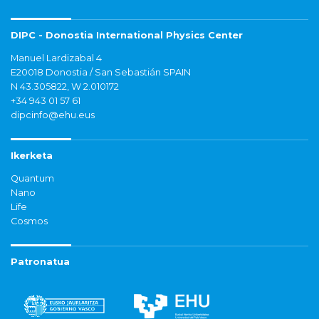
DIPC - Donostia International Physics Center
Manuel Lardizabal 4
E20018 Donostia / San Sebastián SPAIN
N 43.305822, W 2.010172
+34 943 01 57 61
dipcinfo@ehu.eus
Ikerketa
Quantum
Nano
Life
Cosmos
Patronatua