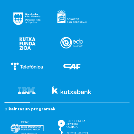
Bikaintasun programak