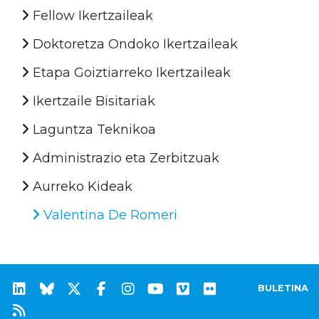
Fellow Ikertzaileak
Doktoretza Ondoko Ikertzaileak
Etapa Goiztiarreko Ikertzaileak
Ikertzaile Bisitariak
Laguntza Teknikoa
Administrazio eta Zerbitzuak
Aurreko Kideak
Valentina De Romeri
BULETINA