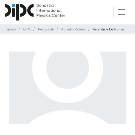
Hasiera
DIPC
Pertsonak
Aurreko Kideak
Valentina De Romeri