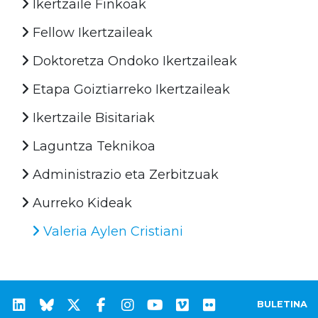
Ikertzaile Finkoak
Fellow Ikertzaileak
Doktoretza Ondoko Ikertzaileak
Etapa Goiztiarreko Ikertzaileak
Ikertzaile Bisitariak
Laguntza Teknikoa
Administrazio eta Zerbitzuak
Aurreko Kideak
Valeria Aylen Cristiani
BULETINA