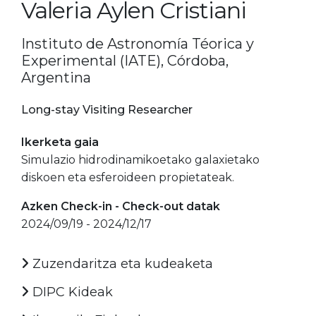
Valeria Aylen Cristiani
Instituto de Astronomía Téorica y
Experimental (IATE), Córdoba,
Argentina
Long-stay Visiting Researcher
Ikerketa gaia
Simulazio hidrodinamikoetako galaxietako
diskoen eta esferoideen propietateak.
Azken Check-in - Check-out datak
2024/09/19 - 2024/12/17
Zuzendaritza eta kudeaketa
DIPC Kideak