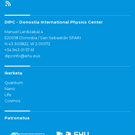
DIPC - Donostia International Physics Center
Manuel Lardizabal 4
E20018 Donostia / San Sebastián SPAIN
N 43.305822, W 2.010172
+34 943 01 57 61
dipcinfo@ehu.eus
Ikerketa
Quantum
Nano
Life
Cosmos
Patronatua