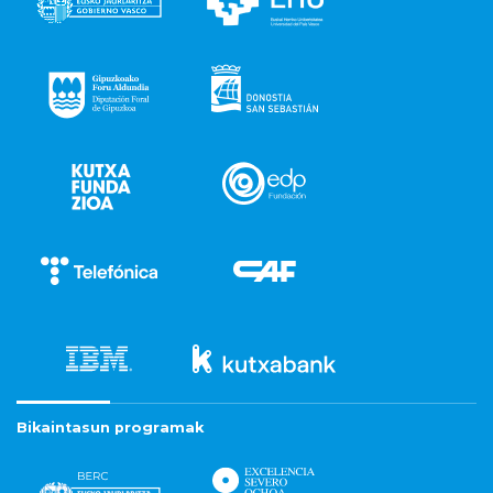
Bikaintasun programak