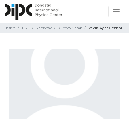
Hasiera
DIPC
Pertsonak
Aurreko Kideak
Valeria Aylen Cristiani