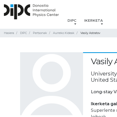
DIPC
IKERKETA
Hasiera
DIPC
Pertsonak
Aurreko Kideak
Vasily Astratov
Vasily 
University
United St
Long-stay V
Ikerketa ga
Superlente 
leihoak.