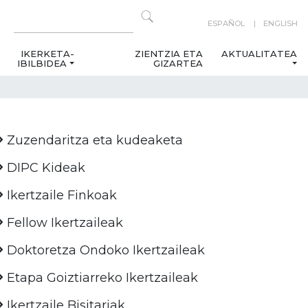
ESPAÑOL
ENGLISH
IKERKETA-
ZIENTZIA ETA
AKTUALITATEA
IBILBIDEA
GIZARTEA
Zuzendaritza eta kudeaketa
DIPC Kideak
Ikertzaile Finkoak
Fellow Ikertzaileak
Doktoretza Ondoko Ikertzaileak
Etapa Goiztiarreko Ikertzaileak
Ikertzaile Bisitariak