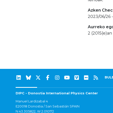
Azken Check
2023/06/26 
Aurreko eg
2 (2015(e)an 
BUL
DIPC - Donostia International Physics Center
Manuel Lardizabal 4
E20018 Donostia / San Sebastián SPAIN
N 43.305822, W 2.010172