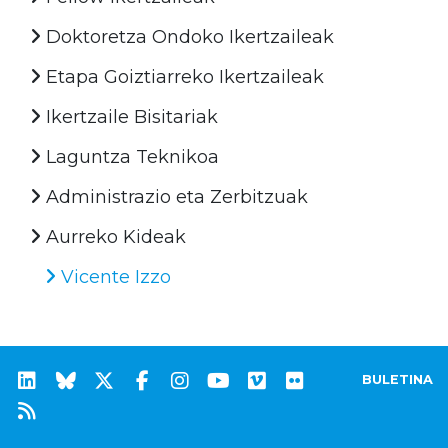
Doktoretza Ondoko Ikertzaileak
Etapa Goiztiarreko Ikertzaileak
Ikertzaile Bisitariak
Laguntza Teknikoa
Administrazio eta Zerbitzuak
Aurreko Kideak
Vicente Izzo
BULETINA