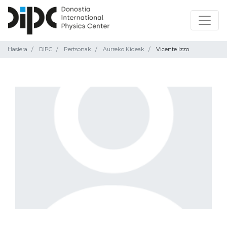
Hasiera
DIPC
Pertsonak
Aurreko Kideak
Vicente Izzo