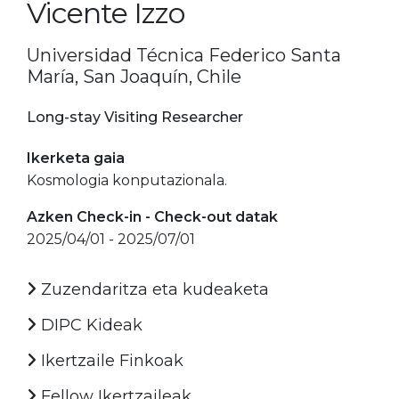
Vicente Izzo
Universidad Técnica Federico Santa
María, San Joaquín, Chile
Long-stay Visiting Researcher
Ikerketa gaia
Kosmologia konputazionala.
Azken Check-in - Check-out datak
2025/04/01 - 2025/07/01
Zuzendaritza eta kudeaketa
DIPC Kideak
Ikertzaile Finkoak
Fellow Ikertzaileak