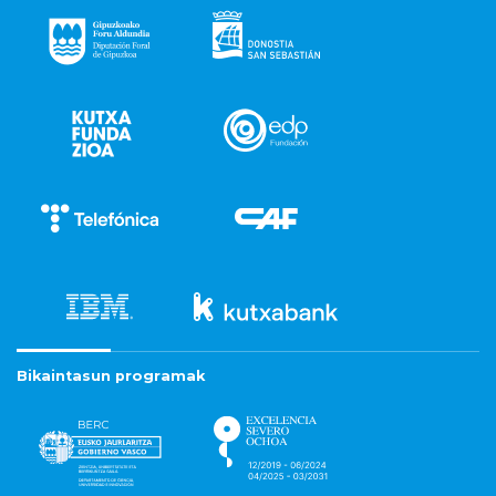
Bikaintasun programak