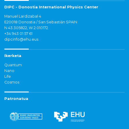
DIPC - Donostia International Physics Center
Manuel Lardizabal 4
E20018 Donostia / San Sebastián SPAIN
N 43.305822, W 2.010172
+34 943 01 57 61
dipcinfo@ehu.eus
Ikerketa
Quantum
Nano
Life
Cosmos
Patronatua