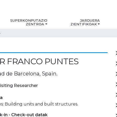
SUPERKONPUTAZIO
JARDUERA
ZENTROA
ZIENTIFIKOAK
S
OR FRANCO PUNTES
ad de Barcelona, Spain.
isiting Researcher
ia
s: Building units and built structures.
-in - Check-out datak