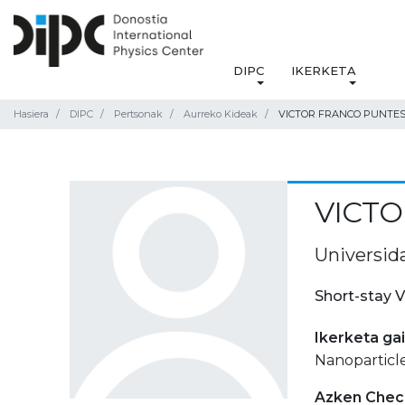
DIPC
IKERKETA
Hasiera
DIPC
Pertsonak
Aurreko Kideak
VICTOR FRANCO PUNTE
VICT
Universid
Short-stay V
Ikerketa ga
Nanoparticle
Azken Check