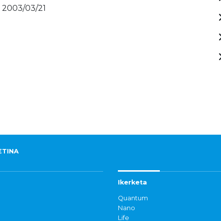
- 2003/03/21
ETINA
Ikerketa
Quantum
Nano
Life