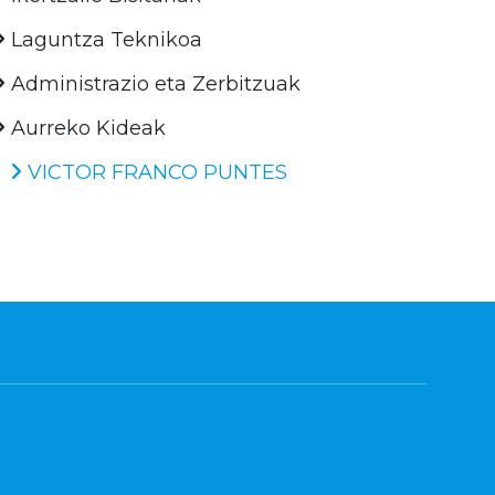
Laguntza Teknikoa
Administrazio eta Zerbitzuak
Aurreko Kideak
VICTOR FRANCO PUNTES