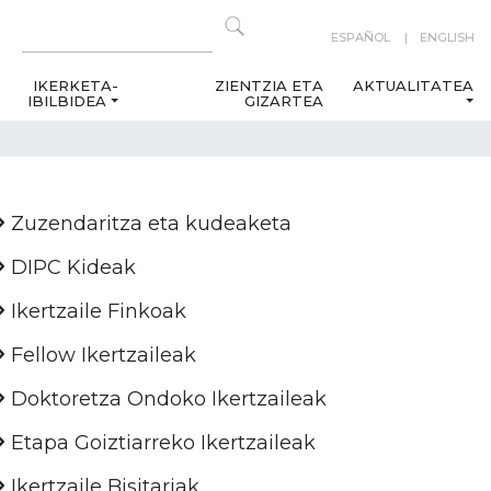
ESPAÑOL
ENGLISH
IKERKETA-
ZIENTZIA ETA
AKTUALITATEA
IBILBIDEA
GIZARTEA
Zuzendaritza eta kudeaketa
DIPC Kideak
Ikertzaile Finkoak
Fellow Ikertzaileak
Doktoretza Ondoko Ikertzaileak
Etapa Goiztiarreko Ikertzaileak
Ikertzaile Bisitariak