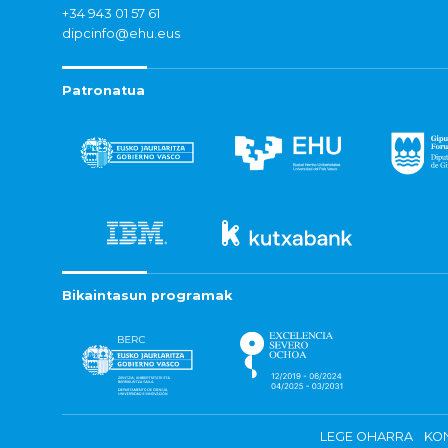
+34 943 01 57 61
dipcinfo@ehu.eus
Patronatua
Bikaintasun programak
LEGE OHARRA
KON