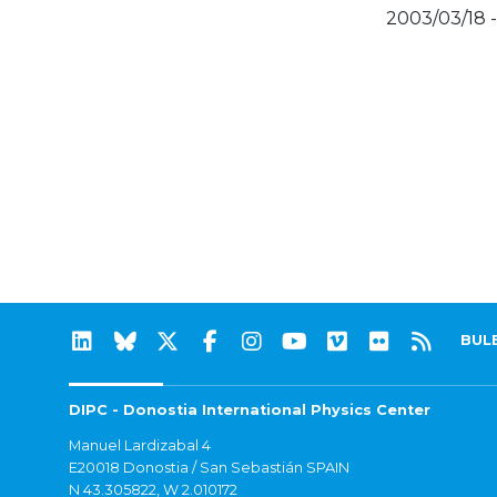
2003/03/18 
BUL
DIPC - Donostia International Physics Center
Manuel Lardizabal 4
E20018 Donostia / San Sebastián SPAIN
N 43.305822, W 2.010172