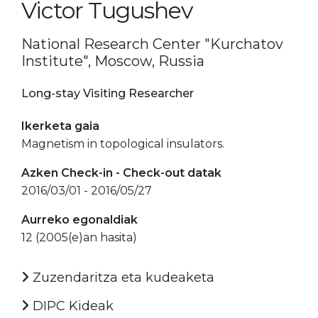
Victor Tugushev
National Research Center "Kurchatov
Institute", Moscow, Russia
Long-stay Visiting Researcher
Ikerketa gaia
Magnetism in topological insulators.
Azken Check-in - Check-out datak
2016/03/01 - 2016/05/27
Aurreko egonaldiak
12 (2005(e)an hasita)
Zuzendaritza eta kudeaketa
DIPC Kideak