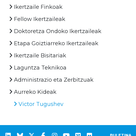
Ikertzaile Finkoak
Fellow Ikertzaileak
Doktoretza Ondoko Ikertzaileak
Etapa Goiztiarreko Ikertzaileak
Ikertzaile Bisitariak
Laguntza Teknikoa
Administrazio eta Zerbitzuak
Aurreko Kideak
Victor Tugushev
BULETINA