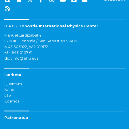
DIPC - Donostia International Physics Center
Manuel Lardizabal 4
E20018 Donostia / San Sebastián SPAIN
N 43.305822, W 2.010172
+34 943 01 57 61
dipcinfo@ehu.eus
Ikerketa
Quantum
Nano
Life
Cosmos
Patronatua