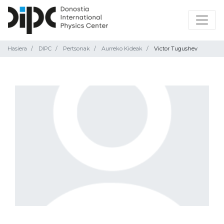
Hasiera
DIPC
Pertsonak
Aurreko Kideak
Victor Tugushev