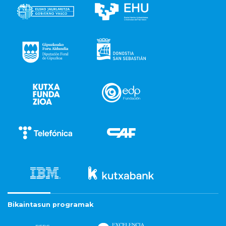
Bikaintasun programak