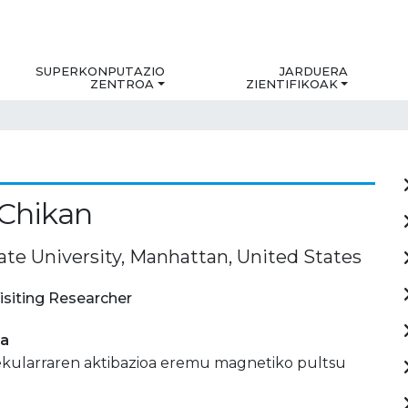
SUPERKONPUTAZIO
JARDUERA
ZENTROA
ZIENTIFIKOAK
 Chikan
ate University, Manhattan, United States
isiting Researcher
ia
ekularraren aktibazioa eremu magnetiko pultsu