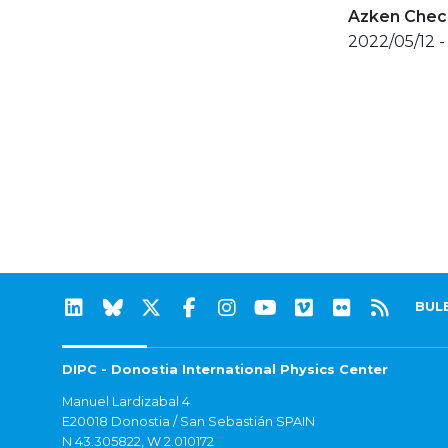
Azken Check
2022/05/12 -
BUL
DIPC - Donostia International Physics Center
Manuel Lardizabal 4
E20018 Donostia / San Sebastián SPAIN
N 43.305822, W 2.010172