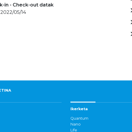
-in - Check-out datak
 2022/05/14
ETINA
Ikerketa
Quantum
Nano
Life