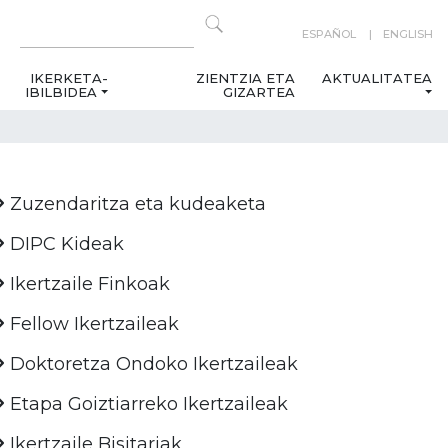
ESPAÑOL
ENGLISH
IKERKETA-
ZIENTZIA ETA
AKTUALITATEA
IBILBIDEA
GIZARTEA
Zuzendaritza eta kudeaketa
DIPC Kideak
Ikertzaile Finkoak
Fellow Ikertzaileak
Doktoretza Ondoko Ikertzaileak
Etapa Goiztiarreko Ikertzaileak
Ikertzaile Bisitariak