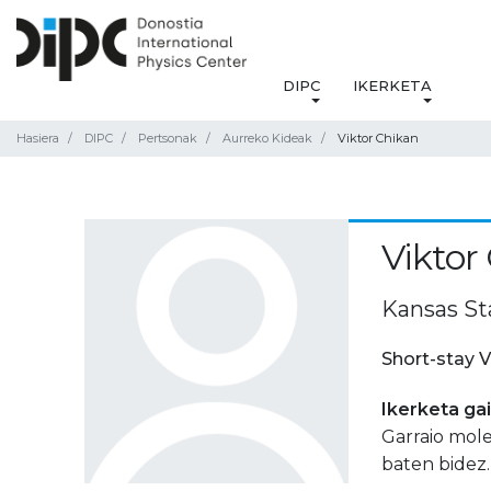
DIPC
IKERKETA
Hasiera
DIPC
Pertsonak
Aurreko Kideak
Viktor Chikan
Viktor
Kansas St
Short-stay V
Ikerketa ga
Garraio mol
baten bidez.