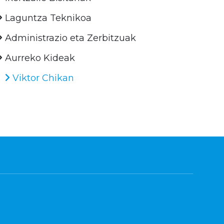
Laguntza Teknikoa
Administrazio eta Zerbitzuak
Aurreko Kideak
Viktor Chikan