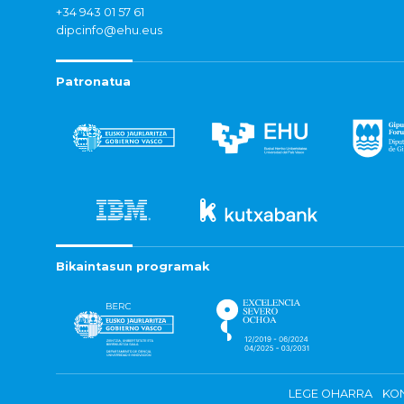
+34 943 01 57 61
dipcinfo@ehu.eus
Patronatua
Bikaintasun programak
LEGE OHARRA
KON