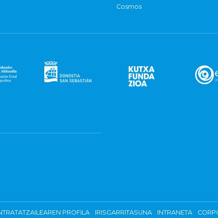
Cosmos
TRATATZAILEAREN PROFILA
IRISGARRITASUNA
INTRANETA
CORP