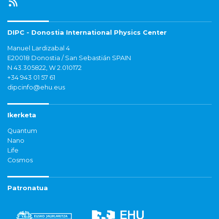
DIPC - Donostia International Physics Center
Manuel Lardizabal 4
E20018 Donostia / San Sebastián SPAIN
N 43.305822, W 2.010172
+34 943 01 57 61
dipcinfo@ehu.eus
Ikerketa
Quantum
Nano
Life
Cosmos
Patronatua