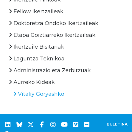
Fellow Ikertzaileak
Doktoretza Ondoko Ikertzaileak
Etapa Goiztiarreko Ikertzaileak
Ikertzaile Bisitariak
Laguntza Teknikoa
Administrazio eta Zerbitzuak
Aurreko Kideak
Vitaliy Goryashko
BULETINA