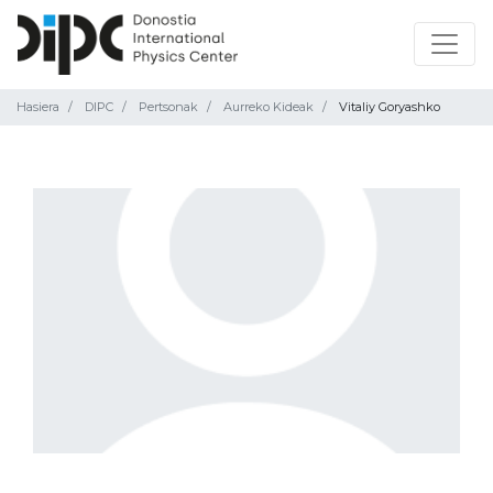
Hasiera
DIPC
Pertsonak
Aurreko Kideak
Vitaliy Goryashko