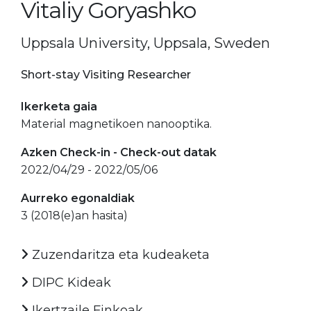
Vitaliy Goryashko
Uppsala University, Uppsala, Sweden
Short-stay Visiting Researcher
Ikerketa gaia
Material magnetikoen nanooptika.
Azken Check-in - Check-out datak
2022/04/29 - 2022/05/06
Aurreko egonaldiak
3 (2018(e)an hasita)
Zuzendaritza eta kudeaketa
DIPC Kideak
Ikertzaile Finkoak