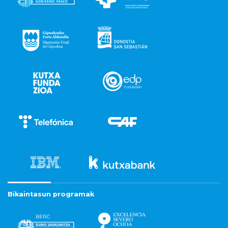
Bikaintasun programak