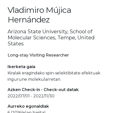
Vladimiro Mújica
Hernández
Arizona State University, School of
Molecular Sciences, Tempe, United
States
Long-stay Visiting Researcher
Ikerketa gaia
Kiralak eragindako spin-selektibitate-efektuak
ingurune molekularretan.
Azken Check-in - Check-out datak
2022/07/01 - 2022/11/30
Aurreko egonaldiak
6 (2016(e)an hasita)