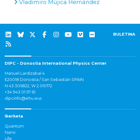
Vladimiro Mújica Hernández
BULETINA
DIPC - Donostia International Physics Center
Manuel Lardizabal 4
E20018 Donostia / San Sebastián SPAIN
N 43.305822, W 2.010172
+34 943 01 57 61
dipcinfo@ehu.eus
Ikerketa
Quantum
Nano
Life