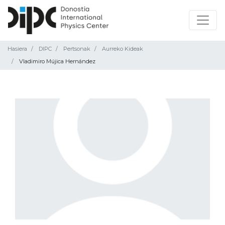
Hasiera
DIPC
Pertsonak
Aurreko Kideak
Vladimiro Mújica Hernández