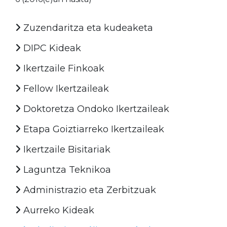
Zuzendaritza eta kudeaketa
DIPC Kideak
Ikertzaile Finkoak
Fellow Ikertzaileak
Doktoretza Ondoko Ikertzaileak
Etapa Goiztiarreko Ikertzaileak
Ikertzaile Bisitariak
Laguntza Teknikoa
Administrazio eta Zerbitzuak
Aurreko Kideak