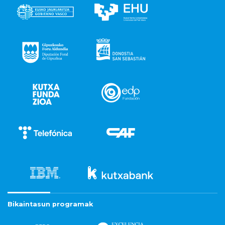
Bikaintasun programak