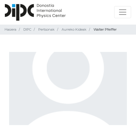
Hasiera
DIPC
Pertsonak
Aurreko Kideak
Walter Pfeiffer