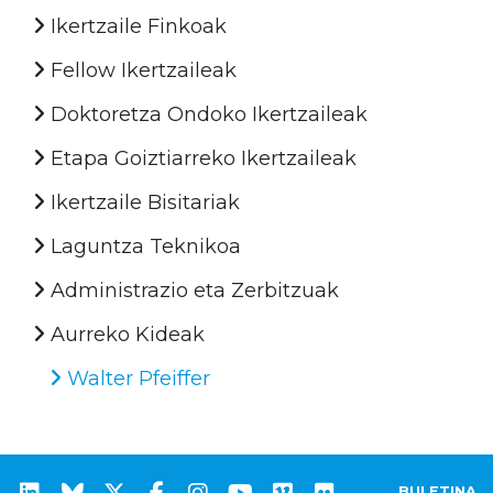
Ikertzaile Finkoak
Fellow Ikertzaileak
Doktoretza Ondoko Ikertzaileak
Etapa Goiztiarreko Ikertzaileak
Ikertzaile Bisitariak
Laguntza Teknikoa
Administrazio eta Zerbitzuak
Aurreko Kideak
Walter Pfeiffer
BULETINA