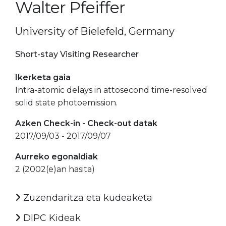
Walter Pfeiffer
University of Bielefeld, Germany
Short-stay Visiting Researcher
Ikerketa gaia
Intra-atomic delays in attosecond time-resolved
solid state photoemission.
Azken Check-in - Check-out datak
2017/09/03 - 2017/09/07
Aurreko egonaldiak
2 (2002(e)an hasita)
Zuzendaritza eta kudeaketa
DIPC Kideak