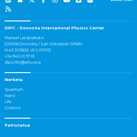
DIPC - Donostia International Physics Center
Manuel Lardizabal 4
E20018 Donostia / San Sebastián SPAIN
N 43.305822, W 2.010172
+34 943 01 57 61
dipcinfo@ehu.eus
Ikerketa
Quantum
Nano
Life
Cosmos
Patronatua