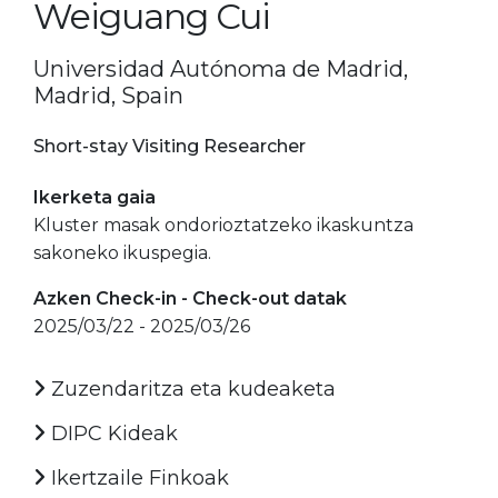
Weiguang Cui
Universidad Autónoma de Madrid,
Madrid, Spain
Short-stay Visiting Researcher
Ikerketa gaia
Kluster masak ondorioztatzeko ikaskuntza
sakoneko ikuspegia.
Azken Check-in - Check-out datak
2025/03/22 - 2025/03/26
Zuzendaritza eta kudeaketa
DIPC Kideak
Ikertzaile Finkoak