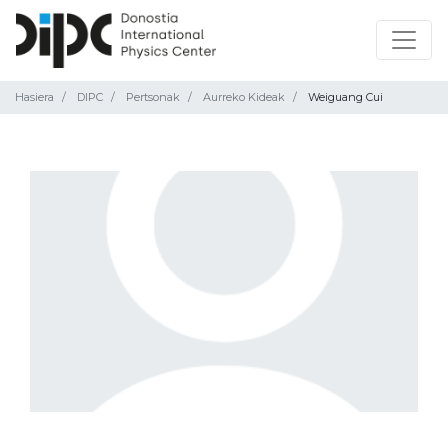
Hasiera
DIPC
Pertsonak
Aurreko Kideak
Weiguang Cui