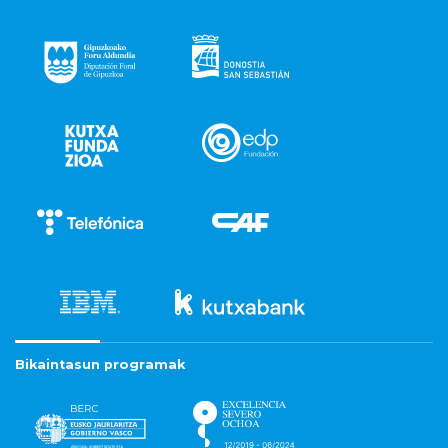
Bikaintasun programak