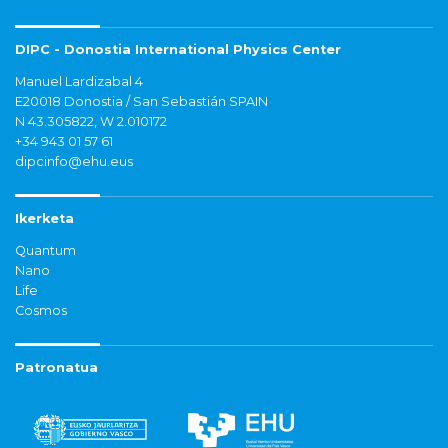
DIPC - Donostia International Physics Center
Manuel Lardizabal 4
E20018 Donostia / San Sebastián SPAIN
N 43.305822, W 2.010172
+34 943 01 57 61
dipcinfo@ehu.eus
Ikerketa
Quantum
Nano
Life
Cosmos
Patronatua