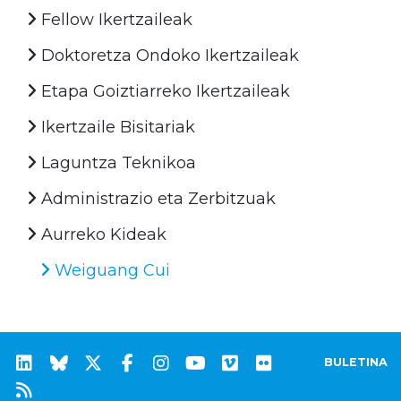
Fellow Ikertzaileak
Doktoretza Ondoko Ikertzaileak
Etapa Goiztiarreko Ikertzaileak
Ikertzaile Bisitariak
Laguntza Teknikoa
Administrazio eta Zerbitzuak
Aurreko Kideak
Weiguang Cui
BULETINA