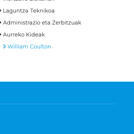
Laguntza Teknikoa
Administrazio eta Zerbitzuak
Aurreko Kideak
William Coulton