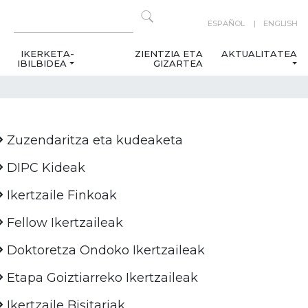
ESPAÑOL
ENGLISH
IKERKETA-
ZIENTZIA ETA
AKTUALITATEA
IBILBIDEA
GIZARTEA
Zuzendaritza eta kudeaketa
DIPC Kideak
Ikertzaile Finkoak
Fellow Ikertzaileak
Doktoretza Ondoko Ikertzaileak
Etapa Goiztiarreko Ikertzaileak
Ikertzaile Bisitariak