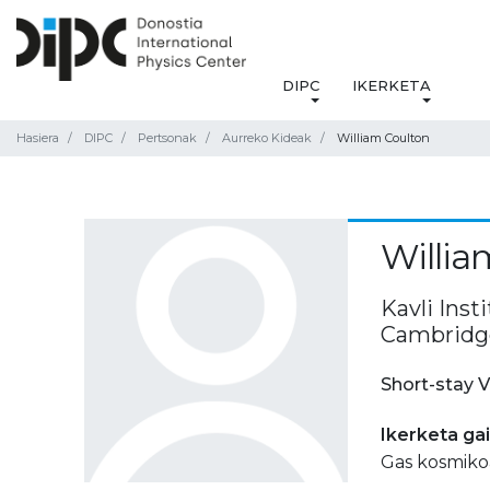
DIPC
IKERKETA
Hasiera
DIPC
Pertsonak
Aurreko Kideak
William Coulton
Willia
Kavli Inst
Cambridg
Short-stay V
Ikerketa ga
Gas kosmiko