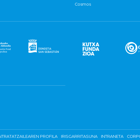
Cosmos
TRATATZAILEAREN PROFILA
IRISGARRITASUNA
INTRANETA
CORP