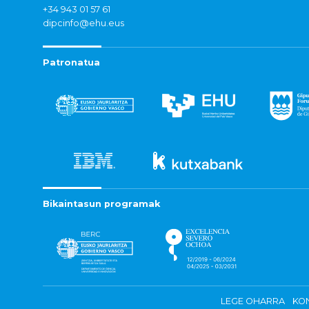
+34 943 01 57 61
dipcinfo@ehu.eus
Patronatua
Bikaintasun programak
LEGE OHARRA
KON