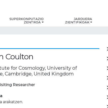
SUPERKONPUTAZIO
JARDUERA
ZENTROA
ZIENTIFIKOAK
m Coulton
itute for Cosmology, University of
e, Cambridge, United Kingdom
isiting Researcher
ia
a arakatzen.