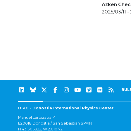
Azken Check
2025/03/11 -
BUL
DIPC - Donostia International Physics Center
Manuel Lardizabal 4
E20018 Donostia / San Sebastián SPAIN
N 43.305822, W 2.010172