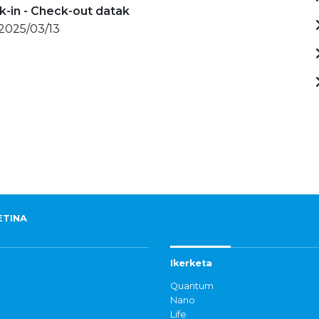
-in - Check-out datak
 2025/03/13
ETINA
Ikerketa
Quantum
Nano
Life