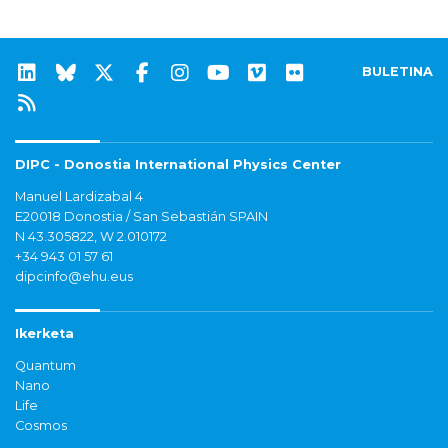
BULETINA
DIPC - Donostia International Physics Center
Manuel Lardizabal 4
E20018 Donostia / San Sebastián SPAIN
N 43.305822, W 2.010172
+34 943 01 57 61
dipcinfo@ehu.eus
Ikerketa
Quantum
Nano
Life
Cosmos