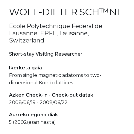
WOLF-DIETER SCH™NE
Ecole Polytechnique Federal de
Lausanne, EPFL, Lausanne,
Switzerland
Short-stay Visiting Researcher
Ikerketa gaia
From single magnetic adatoms to two-
dimensional Kondo lattices.
Azken Check-in - Check-out datak
2008/06/19 - 2008/06/22
Aurreko egonaldiak
5 (2002(e)an hasita)