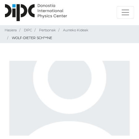
Hasiera
DIPC
Pertsonak
Aurreko Kideak
WOLF-DIETER SCH™NE