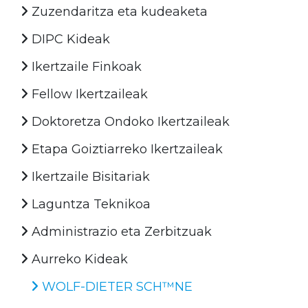
Zuzendaritza eta kudeaketa
DIPC Kideak
Ikertzaile Finkoak
Fellow Ikertzaileak
Doktoretza Ondoko Ikertzaileak
Etapa Goiztiarreko Ikertzaileak
Ikertzaile Bisitariak
Laguntza Teknikoa
Administrazio eta Zerbitzuak
Aurreko Kideak
WOLF-DIETER SCH™NE