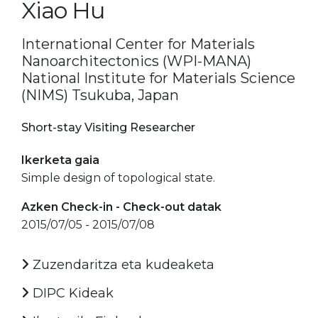
Xiao Hu
International Center for Materials
Nanoarchitectonics (WPI-MANA)
National Institute for Materials Science
(NIMS) Tsukuba, Japan
Short-stay Visiting Researcher
Ikerketa gaia
Simple design of topological state.
Azken Check-in - Check-out datak
2015/07/05 - 2015/07/08
Zuzendaritza eta kudeaketa
DIPC Kideak