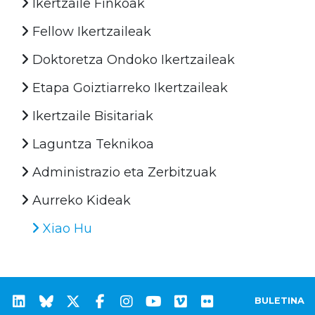
Ikertzaile Finkoak
Fellow Ikertzaileak
Doktoretza Ondoko Ikertzaileak
Etapa Goiztiarreko Ikertzaileak
Ikertzaile Bisitariak
Laguntza Teknikoa
Administrazio eta Zerbitzuak
Aurreko Kideak
Xiao Hu
BULETINA