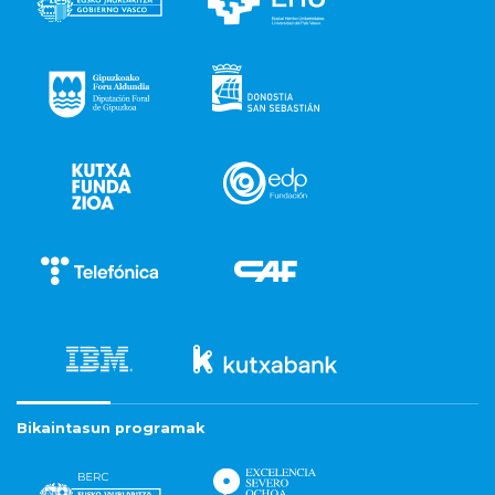
Bikaintasun programak