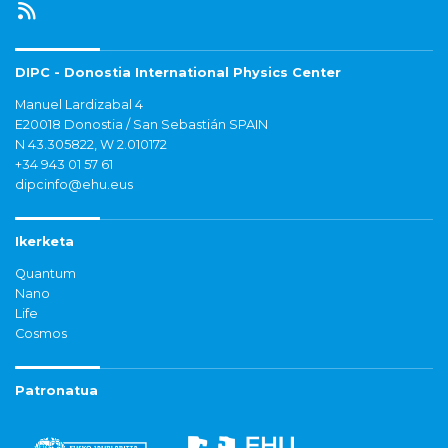
DIPC - Donostia International Physics Center
Manuel Lardizabal 4
E20018 Donostia / San Sebastián SPAIN
N 43.305822, W 2.010172
+34 943 01 57 61
dipcinfo@ehu.eus
Ikerketa
Quantum
Nano
Life
Cosmos
Patronatua