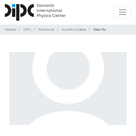
Hasiera
DIPC
Pertsonak
Aurreko Kideak
Xiao Hu